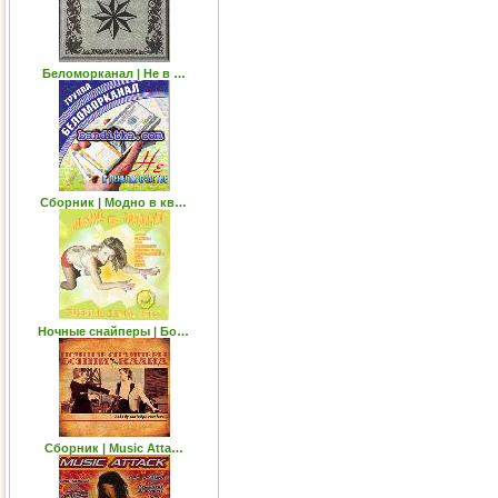
Беломорканал | Не в …
Сборник | Модно в кв…
Ночные снайперы | Бо…
Сборник | Music Atta…