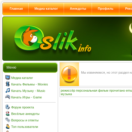
Главная
Медиа каталог
Анекдоты
Профиль
Рек
Меню
Мы извиняемся, но этот раздел 
Медиа каталог
Качать Фильмы - Movies
режиссёр
персональная
фильм
прочитано
emu
Качать Музыку - Music
музыка
Качать Игры - Game
Форум проекта
Весёлые анекдоты
Вопросы и ответы
Топ пользователи