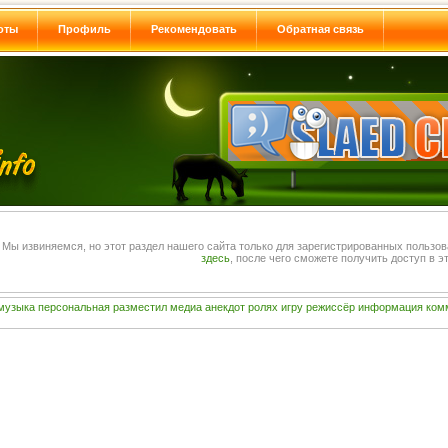
оты
Профиль
Рекомендовать
Обратная связь
Мы извиняемся, но этот раздел нашего сайта только для зарегистрированных пользо
здесь
, после чего сможете получить доступ в эт
музыка
персональная
разместил
медиа
анекдот
ролях
игру
режиссёр
информация
ком