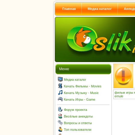
Главная
Медиа каталог
Анекд
Меню
Медиа каталог
Качать Фильмы - Movies
фильм
игры
Качать Музыку - Music
emule
Качать Игры - Game
Форум проекта
Весёлые анекдоты
Вопросы и ответы
Топ пользователи