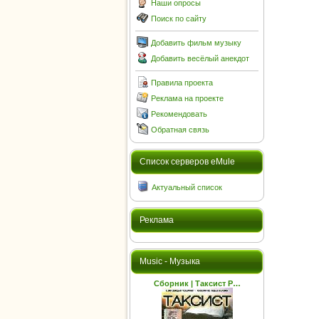
Наши опросы
Поиск по сайту
Добавить фильм музыку
Добавить весёлый анекдот
Правила проекта
Реклама на проекте
Рекомендовать
Обратная связь
Cписок серверов eMule
Актуальный список
Реклама
Music - Музыка
Сборник | Таксист Р…