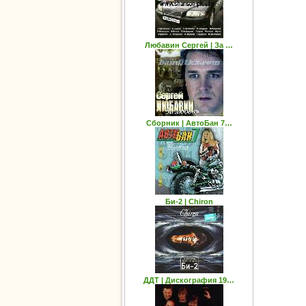
Любавин Сергей | За …
Сборник | АвтоБан 7…
Би-2 | Chiron
ДДТ | Дискография 19…