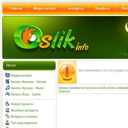
Главная
Медиа каталог
Анекдоты
Профиль
Рек
Меню
Мы извиняемся, но этот раздел 
Медиа каталог
Качать Фильмы - Movies
фильм
разместил
музыка
emule
ролях
информ
Качать Музыку - Music
скачать
Качать Игры - Game
Форум проекта
Весёлые анекдоты
Вопросы и ответы
Топ пользователи