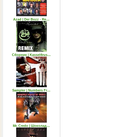
Azad | Der Bozz - Re…
Сборник | Kassel4rus…
Sampler | Numbers Fr…
Mr. Credo | Шоколад…