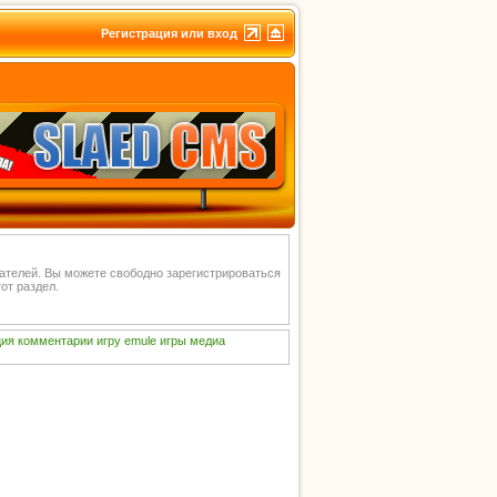
Регистрация или вход
вателей. Вы можете свободно зарегистрироваться
от раздел.
ия
комментарии
игру
emule
игры
медиа