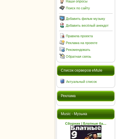
Наши опросы
Поиск по сайту
Добавить фильм музыку
Добавить весёлый анекдот
Правила проекта
Реклама на проекте
Рекомендовать
Обратная связь
Cписок серверов eMule
Актуальный список
Реклама
Music - Музыка
Сборник | Блатные ба…