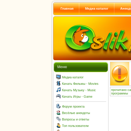
Главная
Медиа каталог
Анекд
Меню
Медиа каталог
Качать Фильмы - Movies
прочитано
са
Качать Музыку - Music
программы
Качать Игры - Game
Форум проекта
Весёлые анекдоты
Вопросы и ответы
Топ пользователи