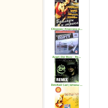
Сборник | Классика р…
Azad | Der Bozz - Re…
DetсКий Саd | Штаны …