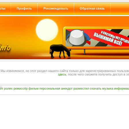
оты
Профиль
Рекомендовать
Обратная связь
Мы извиняемся, но этот раздел нашего сайта только для зарегистрированных пользо
здесь
, после чего сможете получить доступ в эт
йт
ролях
режиссёр
фильм
персональная
анекдот
разместил
скачать
музыка
информац