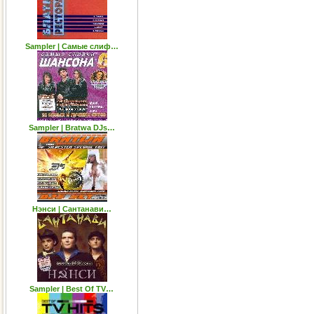
Sampler | Самые слиф…
Sampler | Bratwa DJs…
Нэнси | Сантанави…
Sampler | Best Of TV…