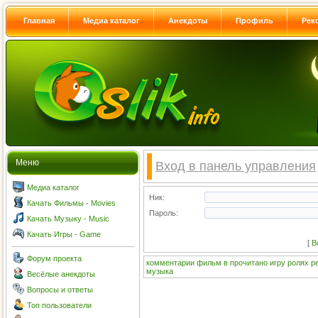
Главная
Медиа каталог
Анекдоты
Профиль
Рек
Меню
Вход в панель управления
Медиа каталог
Ник:
Качать Фильмы - Movies
Пароль:
Качать Музыку - Music
Качать Игры - Game
[
В
Форум проекта
комментарии
фильм
в
прочитано
игру
ролях
р
музыка
Весёлые анекдоты
Вопросы и ответы
Топ пользователи