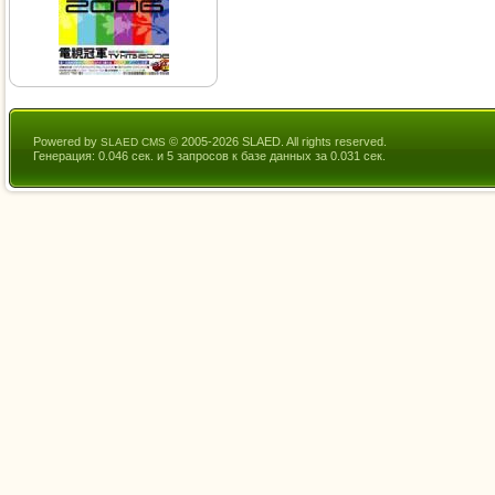
Powered by
© 2005-2026 SLAED. All rights reserved.
SLAED CMS
Генерация: 0.046 сек. и 5 запросов к базе данных за 0.031 сек.