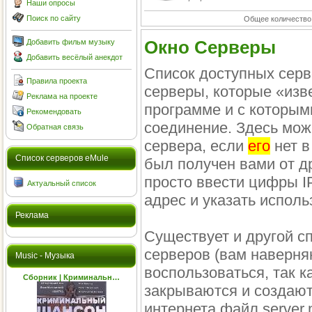
Наши опросы
Поиск по сайту
Общее количество
Добавить фильм музыку
Окно Серверы
Добавить весёлый анекдот
Список доступных серв
Правила проекта
серверы, которые «изв
Реклама на проекте
программе и с которым
Рекомендовать
соединение. Здесь мож
Обратная связь
сервера, если
его
нет в
Cписок серверов eMule
был получен вами от д
просто ввести цифры I
Актуальный список
адрес и указать исполь
Реклама
Существует и другой с
серверов (вам наверняк
Music - Музыка
воспользоваться, так к
Сборник | Криминальн…
закрываются и создают
интернета файл server