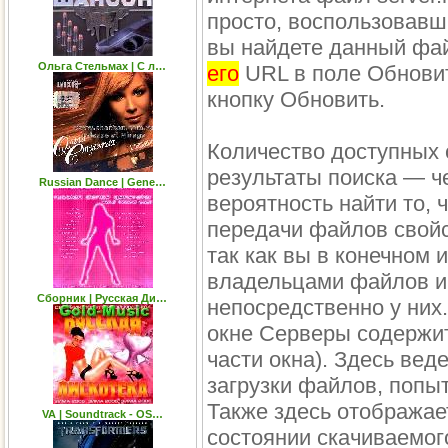
просто, воспользовавш
вы найдете данный фай
Ольга Стельмах | С л…
его
URL в поле Обновит
кнопку Обновить.
Количество доступных 
результаты поиска — ч
Russian Dance | Gene…
вероятность найти то, ч
передачи файлов свойс
так как вы в конечном 
владельцами файлов и 
Сборник | Русская Ди…
непосредственно у них
окне Серверы содержи
части окна). Здесь вед
загрузки файлов, попыт
Также здесь отобража
VA | Soundtrack - OS…
состоянии скачиваемо