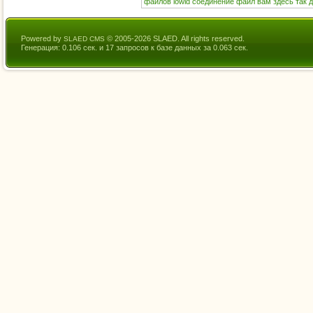
файлов
lowid
соединение
файл
вам
здесь
так
Powered by
© 2005-2026 SLAED. All rights reserved.
SLAED CMS
Генерация: 0.106 сек. и 17 запросов к базе данных за 0.063 сек.