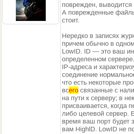
поврежден, выводится
А поврежденные файлы,
стоит.
Нередко в записях журн
причем обычно в одном 
LowID. ID — это ваш и
определенном сервере.
IP-адреса и характериз
соединение нормальное
что есть некоторые пр
вс
его
связанные с нали
на пути к серверу; в н
присваивается, когда 
либо целевой сервер. Е
время ваш порт будет 
вам HighlD. LowID не 