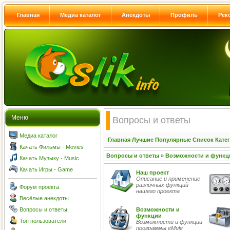
Главная
Медиа каталог
Анекдоты
Профиль
Рек
Меню
Вопросы и ответы
Медиа каталог
Главная
Лучшие
Популярные
Список
Кате
Качать Фильмы - Movies
Вопросы и ответы
»
Возможности и функц
Качать Музыку - Music
Качать Игры - Game
Наш проект
Описание и применение
различных функций
Форум проекта
нашего проекта
Весёлые анекдоты
Вопросы и ответы
Возможности и
функции
Топ пользователи
Возможности и функции
программы eMule