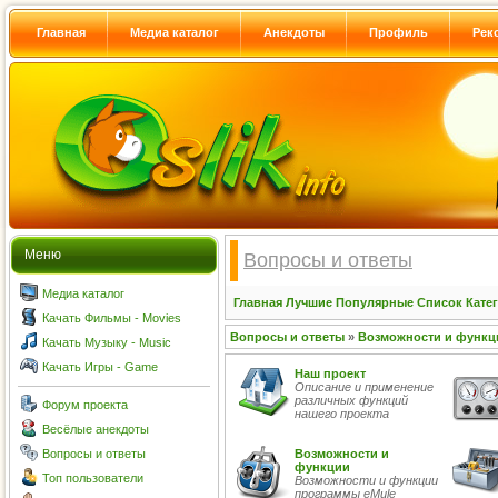
Главная
Медиа каталог
Анекдоты
Профиль
Рек
Меню
Вопросы и ответы
Медиа каталог
Главная
Лучшие
Популярные
Список
Кате
Качать Фильмы - Movies
Вопросы и ответы
»
Возможности и функц
Качать Музыку - Music
Качать Игры - Game
Наш проект
Описание и применение
различных функций
Форум проекта
нашего проекта
Весёлые анекдоты
Вопросы и ответы
Возможности и
функции
Топ пользователи
Возможности и функции
программы eMule