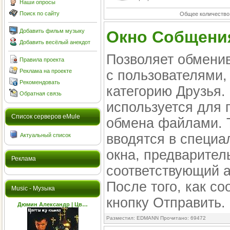
Наши опросы
Поиск по сайту
Общее количество
Добавить фильм музыку
Окно Собщени
Добавить весёлый анекдот
Позволяет обмени
Правила проекта
Реклама на проекте
с пользователями,
Рекомендовать
категорию Друзья.
Обратная связь
используется для 
Cписок серверов eMule
обмена файлами. 
вводятся в специа
Актуальный список
окна, предварител
Реклама
соответствующий а
После того, как с
Music - Музыка
кнопку Отправить.
Дюмин Александр | Цв…
Разместил: EDMANN Прочитано: 69472