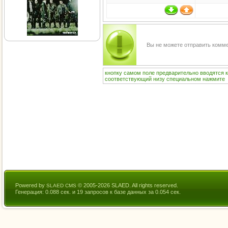
Вы не можете отправить комм
кнопку
самом
поле
предварительно
вводятся
соответствующий
низу
специальном
нажмите
Powered by
© 2005-2026 SLAED. All rights reserved.
SLAED CMS
Генерация: 0.088 сек. и 19 запросов к базе данных за 0.054 сек.