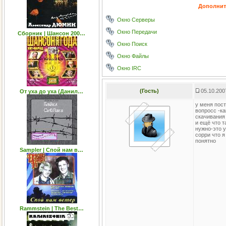
Дополнит
Окно Серверы
Окно Передачи
Cборник | Шансон 200…
Окно Поиск
Окно Файлы
Окно IRC
(Гость)
05.10.200
От уха до уха (Данил…
у меня пос
вопросс -ка
скачивания
и ещё что т
нужно-это 
сорри что я
понятно
Sampler | Спой нам в…
Rammstein | The Best…