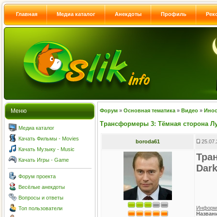
Главная
Медиа каталог
Анекдоты
Профиль
Рек
Меню
Форум
»
Основная тематика
»
Видео
»
Ино
Трансформеры 3: Тёмная сторона Лун
Медиа каталог
Качать Фильмы - Movies
boroda61
25.07.
Качать Музыку - Music
Тра
Качать Игры - Game
Dark
Форум проекта
Весёлые анекдоты
Вопросы и ответы
Информ
Топ пользователи
Назван