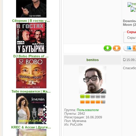
Сборник | В гостях у…
Downloa
Moon (2
Скры
Скрыт
DJ Bobo /Pirates of …
benitos
15.09.
Спасибо
Тебе понравится | Жа…
Группа:
Пользователи
Пункты: 2842
Регистрация: 16.06.2009
Пол: Мужчина
Из: РоСсИя
KREC & Ассаи | Други…