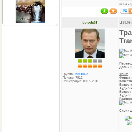
всем че
boroda61
25.09.
Тра
Tra
Перево
Доп. и
Группа:
Местные
Файл:
Пункты: 7912
Формат
Регистрация: 09.05.2011
Качест
Видео 
Аудио 
Видео:
Аудио:
Размер
Скринш