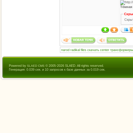
Тёмная 
Скры
Скрыт
narod
radikal
files
скачать
center
трансформер
Powered by
© 2005-2026 SLAED. All rights reserved.
SLAED CMS
Генерация: 0.039 сек. и 10 запросов к базе данных за 0.019 сек.