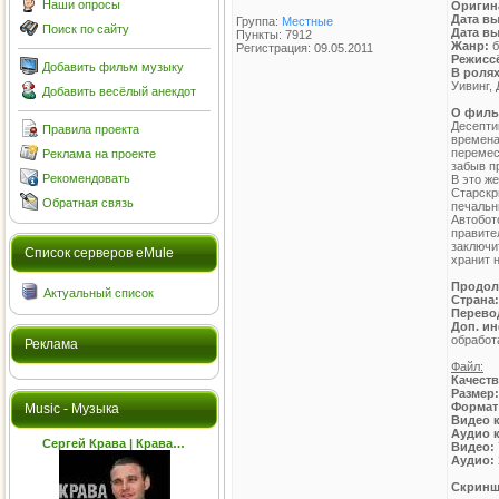
Наши опросы
Оригин
Дата вы
Группа:
Местные
Поиск по сайту
Дата в
Пункты: 7912
Жанр:
б
Регистрация: 09.05.2011
Режисс
Добавить фильм музыку
В роля
Уивинг,
Добавить весёлый анекдот
О филь
Десепти
Правила проекта
времена
перемес
Реклама на проекте
забыв п
Рекомендовать
В это ж
Старскр
Обратная связь
печальн
Автобот
правите
заключи
Cписок серверов eMule
хранит 
Продол
Актуальный список
Страна
Перево
Доп. и
обработ
Реклама
Файл:
Качест
Размер
Формат
Music - Музыка
Видео 
Аудио 
Сергей Крава | Крава…
Видео:
Аудио:
Скринш