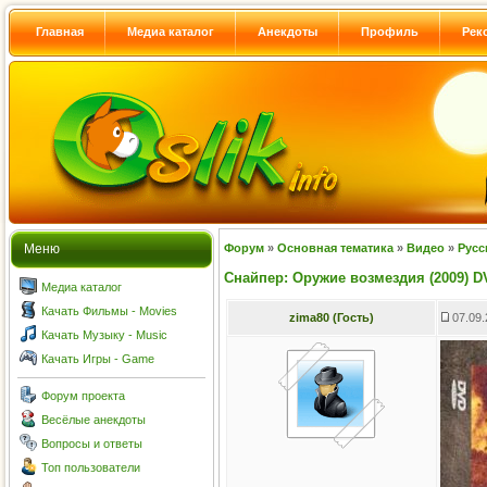
Главная
Медиа каталог
Анекдоты
Профиль
Рек
Меню
Форум
»
Основная тематика
»
Видео
»
Рус
Снайпер: Оружие возмездия (2009) D
Медиа каталог
Качать Фильмы - Movies
zima80 (Гость)
07.09.
Качать Музыку - Music
Качать Игры - Game
Форум проекта
Весёлые анекдоты
Вопросы и ответы
Топ пользователи