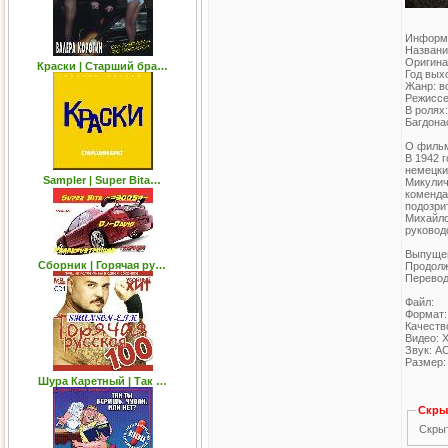
Информ
Названи
Оригина
Краски | Старший бра…
Год вых
Жанр: в
Режиссе
В ролях
Багдона
О филь
В 1942 
немецки
Sampler | Super Bita…
Микулич
коменда
подозри
Михайло
руковод
Выпущен
Сборник | Горячая ру…
Продолж
Перевод
Файл:
Формат:
Качеств
Видео: X
Звук: AC
Размер: 
Шура Каретный | Так …
Скры
Скрыт