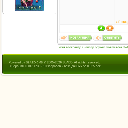
« После
кбит
александр
снайпер
оружие
vozmezdija
dvd
Powered by
© 2005-2026 SLAED. All rights reserved.
SLAED CMS
Генерация: 0.042 сек. и 10 запросов к базе данных за 0.025 сек.