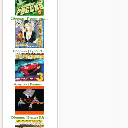
Сборник | Песня года…
Сборник | Турбо 3…
Алексин | Пьяная…
Сборник | Bratwa DJs…