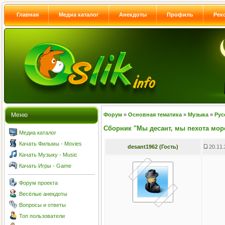
Главная
Медиа каталог
Анекдоты
Профиль
Рек
Меню
Форум
»
Основная тематика
»
Музыка
»
Рус
Сборник "Мы десант, мы пехота морск
Медиа каталог
Качать Фильмы - Movies
desant1962 (Гость)
20.11.
Качать Музыку - Music
Качать Игры - Game
Форум проекта
Весёлые анекдоты
Вопросы и ответы
Топ пользователи