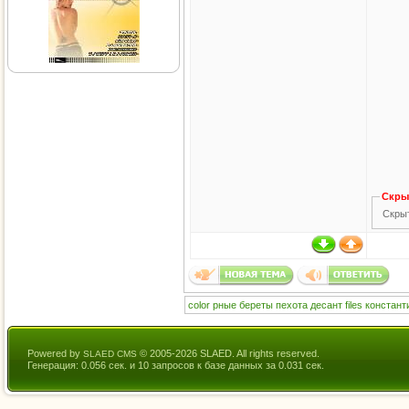
Скры
Скрыт
color
рные
береты
пехота
десант
files
констант
Powered by
© 2005-2026 SLAED. All rights reserved.
SLAED CMS
Генерация: 0.056 сек. и 10 запросов к базе данных за 0.031 сек.