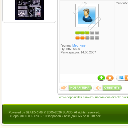
Спасибо
Группа:
Местные
Пункты: 5690
Регистрация: 14.06.2007
игры
depositfiles
скачать
пасьянсов
directx
сис
Powered by
© 2005-2026 SLAED. All rights reserved.
SLAED CMS
Генерация: 0.035 сек. и 10 запросов к базе данных за 0.018 сек.