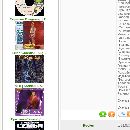
"Клонда
предусм
игры, и 
разложит
Особенн
Сорокин Владимир | П…
-Более 
-60 кол
-Систем
-Возмож
Минимал
Операци
Процессо
Память:
Видеока
Аудиокар
Blind Guardian | Nig…
Свободн
Информа
Оригина
Год вып
Жанр: Л
Разработ
Издател
Платфо
Таблетк
МГК | Коллекция…
Формат 
Язык ин
Размер:
Скачать
Скачать
Крестная Семья | Для…
Rooker
11.02.