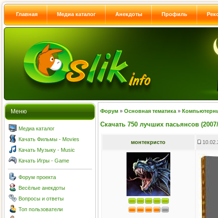
Главная
Медиа каталог
Анекдоты
Профиль
Рек
Меню
Форум
»
Основная тематика
»
Компьютерн
Скачать 750 лучших пасьянсов (2007
Медиа каталог
Качать Фильмы - Movies
монтекристо
10.02.
Качать Музыку - Music
Качать Игры - Game
Форум проекта
Весёлые анекдоты
Вопросы и ответы
Топ пользователи