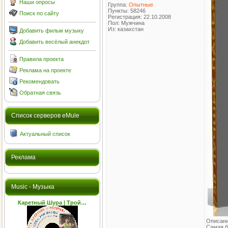
Наши опросы
Группа:
Опытные
Пункты: 58246
Поиск по сайту
Регистрация: 22.10.2008
Пол: Мужчина
Из: казахстан
Добавить фильм музыку
Добавить весёлый анекдот
Правила проекта
Реклама на проекте
Рекомендовать
Обратная связь
Cписок серверов eMule
Актуальный список
Реклама
Music - Музыка
Каретный Шура | Трой…
Описани
Самая б