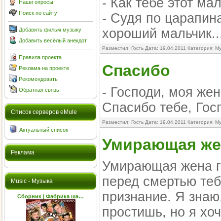
- Как тебе этот ма
Наши опросы
Поиск по сайту
- Судя по царапин
хороший мальчик..
Добавить фильм музыку
Добавить весёлый анекдот
Разместил: Гость Дата: 19.04.2011 Категория:
Му
Правила проекта
Спасибо
Реклама на проекте
Рекомендовать
- Господи, моя жен
Обратная связь
Спасибо тебе, Гос
Cписок серверов eMule
Разместил: Гость Дата: 19.04.2011 Категория:
Му
Актуальный список
Умирающая же
Реклама
Умирающая жена г
перед смертью теб
Music - Музыка
признание. Я знаю
Сборник | Фабрика ша…
простишь, но я хоч