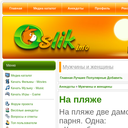
Главная
Медиа каталог
Анекдоты
Профиль
Рек
Меню
Мужчины и женщины
Медиа каталог
Главная
Лучшие
Популярные
Добавить
Качать Фильмы - Movies
Анекдоты
»
Мужчины и женщины
Качать Музыку - Music
Качать Игры - Game
На пляже
Форум проекта
На пляже две дамо
Весёлые анекдоты
Вопросы и ответы
парня. Одна:
Топ пользователи