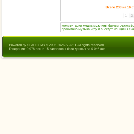
Всего 233 на 16 
1
2
комментарии
медиа
мужчины
фильм
режиссё
прочитано
музыка
игру
и
анекдот
женщины
ск
Powered by
© 2005-2026 SLAED. All rights reserved.
SLAED CMS
Генерация: 0.078 сек. и 15 запросов к базе данных за 0.046 сек.