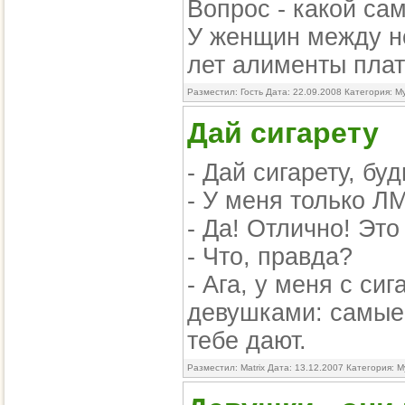
Вопрос - какой са
У женщин между но
лет алименты пла
Разместил: Гость Дата: 22.09.2008 Категория:
М
Дай сигарету
- Дай сигарету, бу
- У меня только ЛМ
- Да! Отлично! Эт
- Что, правда?
- Ага, у меня с сиг
девушками: самые
тебе дают.
Разместил: Matrix Дата: 13.12.2007 Категория:
М