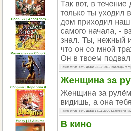
Так вот, в течение
только ты уходил в
Сборник | Аллея звёз…
дом приходил наш с
самого начала, - в
знал. Ты, нежный 
что он со мной тр
Музыкальный Сбор 2 …
Он в твоем подвал
Разместил: Гость Дата: 28.10.2010 Категория:
М
Женщина за р
Сборник | Королева Д…
Женщина за рулём -
видишь, а она тебя
Разместил: Гость Дата: 14.11.2009 Категория:
Му
В кино
Fancy | 17 Albums