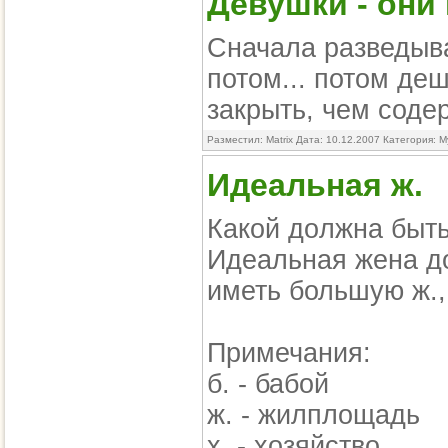
Девушки - они
Сначала разведыв
потом... потом де
закрыть, чем соде
Разместил: Matrix Дата: 10.12.2007 Категория:
М
Идеальная ж.
Какой дoлжна быт
Идеальная жена д
иметь большую ж.,
Пpимечания:
б. - бабой
ж. - жилплощадь
х. - хозяйство