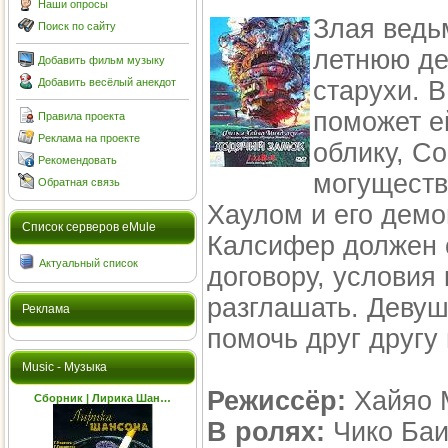
Наши опросы
Злая ведь
Поиск по сайту
летнюю де
Добавить фильм музыку
Добавить весёлый анекдот
старухи. В
поможет е
Правила проекта
Реклама на проекте
облику, С
Рекомендовать
могущест
Обратная связь
Хаулом и его дем
Cписок серверов eMule
Калсифер должен 
Актуальный список
договору, условия 
разглашать. Деву
Реклама
помочь друг другу 
Music - Музыка
Режиссёр:
Хайяо М
Сборник | Лирика Шан…
В ролях:
Чико Баиш