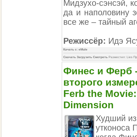
Мидзухо-сэнсэй, к
да и наполовину 
все же – тайный а
Режиссёр:
Идэ Яс
Качать с: eMule
Скачать Загрузить Смотреть
Разместил: Lies П
Финес и Ферб 
второго измере
Ferb the Movie:
Dimension
Худший из
утконоса 