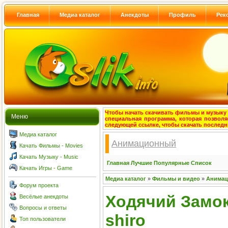
Главная
Медиа каталог
Анекдоты
Профиль
Рек
Чтобы начать скачивать фильмы и музыку с
Меню
специальная программа, которая позволя
следующей ссылке, чтобы скачать после
Медиа каталог
Анимационный
Качать Фильмы - Movies
Качать Музыку - Music
Главная
Лучшие
Популярные
Список
Качать Игры - Game
Медиа каталог
»
Фильмы и видео
»
Анима
Форум проекта
Ходячий Замок
Весёлые анекдоты
Вопросы и ответы
shiro
Топ пользователи