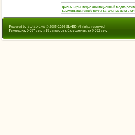
фильм
игры
медиа
анимационный
медиа
разм
комментарии
emule
ролях
каталог
музыка
скач
Powered by
© 2005-2026 SLAED. All rights reserved.
SLAED CMS
Генерация: 0.087 сек. и 15 запросов к базе данных за 0.052 сек.