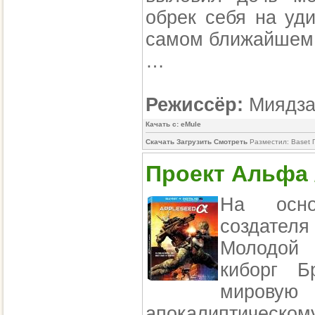
обрек себя на уд
самом ближайшем 
…
Режиссёр:
Миядза
Качать с: eMule
Скачать Загрузить Смотреть
Разместил: Baset 
Проект Альфа 
На осно
создателя 
Молодой
киборг Б
мировую 
апокалиптическо