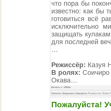
что пора бы покон
известно: как бы т
готовиться всё р
исключительно м
защищать кулакам
для последней веч
…
Режиссёр:
Казуя 
В ролях:
Соичиро 
Окава…
Качать с: eMule
Скачать Загрузить Смотреть
Разместил: Baset 
Пожалуйста! У