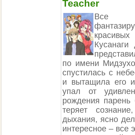
Teacher
Все ст
фантазиру
красивых
Кусанаги 
представи
по имени Мидзухо
спустилась с неб
и вытащила его и
упал от удивле
рождения парень 
теряет сознание
дыхания, ясно де
интересное – все 