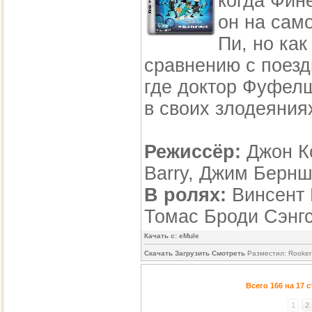
когда Фине
он на сам
Пи, но как
сравнению с поезд
где доктор Фуфел
в своих злодеяния
Режиссёр:
Джон Ко
Barry, Джим Бернш
В ролях:
Винсент 
Томас Броди Сэнг
Качать с: eMule
Скачать Загрузить Смотреть
Разместил: Rooker
Всего 166 на 17 
1
2