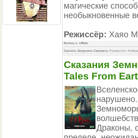
магические спосо
необыкновенные в
Режиссёр:
Хаяо Ми
Качать с: eMule
Скачать Загрузить Смотреть
Разместил: Antikv
Сказания Земно
Tales From Ear
Вселенско
нарушено.
Земноморь
волшебств
Драконы, 
пределе, неожида