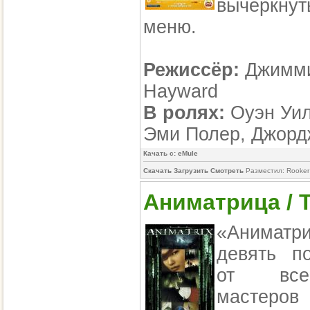
вычеркнут
меню.
Режиссёр:
Джимми
Hayward
В ролях:
Оуэн Уил
Эми Полер, Джорд
Качать с: eMule
Скачать Загрузить Смотреть
Разместил: Rooker
Аниматрица / T
«Аниматри
девять п
от все
мастеров 