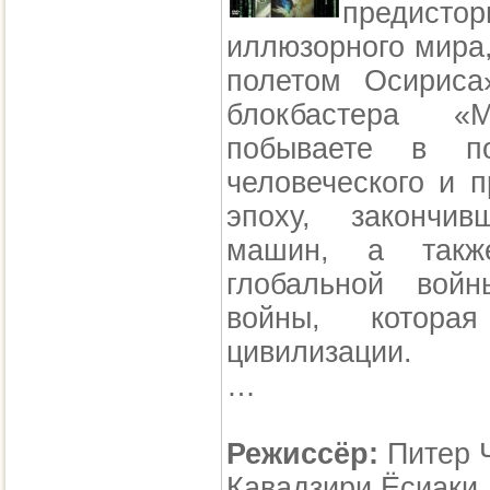
предистор
иллюзорного мира
полетом Осириса
блокбастера «М
побываете в по
человеческого и 
эпоху, закончи
машин, а также
глобальной вой
войны, которая
цивилизации.
…
Режиссёр:
Питер Ч
Кавадзири Ёсиаки,