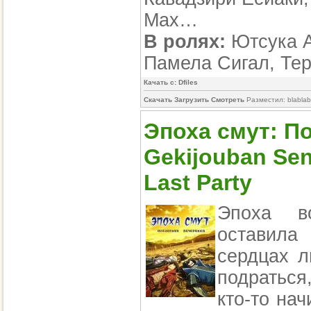
Мах…
В ролях:
Ютсука А
Памела Сигал, Те
Качать с: Dfiles
Скачать Загрузить Смотреть
Разместил: blabla
Эпоха смут: П
Gekijouban Sen
Last Party
Эпоха в
оставила
сердцах 
подраться,
кто-то на