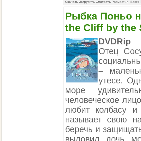
Скачать Загрузить Смотреть
Разместил: Baset 
Рыбка Поньо на
the Cliff by the
DVDRip
Отец Сос
социальны
– малень
утесе. Од
море удивител
человеческое лицо
любит колбасу и 
называет свою н
беречь и защищать
выловил дочь м