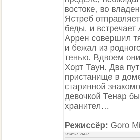
востоке, во владе
Ястреб отправляет
беды, и встречает
Аррен совершил тя
и бежал из родног
тенью. Вдвоем они
Хорт Таун. Два пу
пристанище в дом
старинной знакомо
девочкой Тенар бы
хранител…
Режиссёр:
Goro Mi
Качать с: eMule