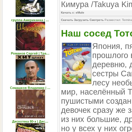
Кимура /Takuya Ki
Качать с: eMule
группа Американка | …
Скачать Загрузить Смотреть
Разместил: Termin
Наш сосед Тото
Япония, п
прошлого 
Романов Сергей | Тра…
деревню, 
сестры Са
лесу необ
Семашков Владимир | …
мир, населённый 
пушистыми создан
девочек сразу же 
из них большие, д
Дискотека 80-х | Дис…
но у всех у них ог