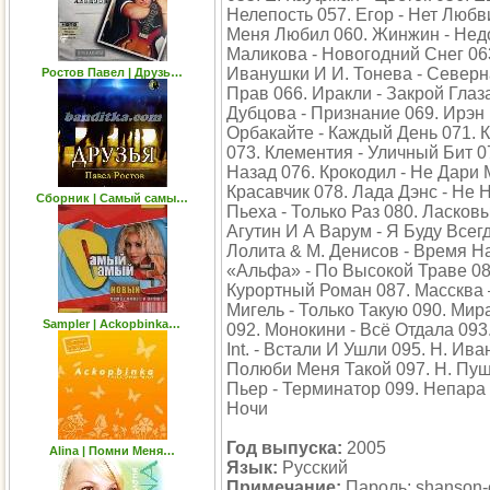
Нелепость 057. Егор - Нет Любв
Меня Любил 060. Жинжин - Недо
Маликова - Новогодний Снег 063
Иванушки И И. Тонева - Северн
Ростов Павел | Друзь…
Прав 066. Иракли - Закрой Глаз
Дубцова - Признание 069. Ирэн 
Орбакайте - Каждый День 071. К
073. Клементия - Уличный Бит 07
Назад 076. Крокодил - Не Дари 
Красавчик 078. Лада Дэнс - Не 
Сборник | Самый самы…
Пьеха - Только Раз 080. Ласков
Агутин И А Варум - Я Буду Всегд
Лолита & М. Денисов - Время 
«Альфа» - По Высокой Траве 08
Курортный Роман 087. Массква 
Мигель - Только Такую 090. Ми
Sampler | Ackopbinka…
092. Монокини - Всё Отдала 093.
Int. - Встали И Ушли 095. Н. Ив
Полюби Меня Такой 097. Н. Пуш
Пьер - Терминатор 099. Непара
Ночи
Год выпуска:
2005
Alina | Помни Меня…
Язык:
Русский
Примечание:
Пароль: shanson-e