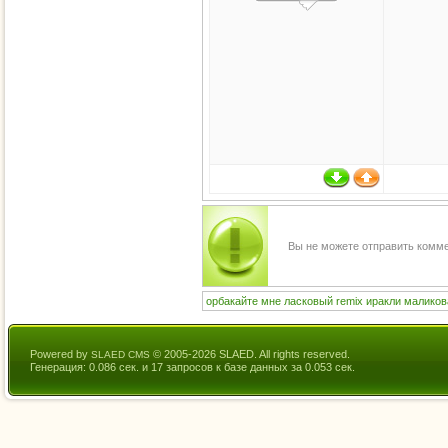
Вы не можете отправить комм
орбакайте
мне
ласковый
remix
иракли
маликов
Powered by
© 2005-2026 SLAED. All rights reserved.
SLAED CMS
Генерация: 0.086 сек. и 17 запросов к базе данных за 0.053 сек.