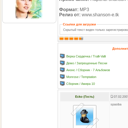
Формат:
MP3
Релиз от:
www.shanson-e.tk
Ссылки для загрузки
Скрытый текст виден только зарегистриро
Дополнит
Верка Сердючка / Tralli-Valli
Демо / Запрещенные Песни
Анонс / Сборник - 7 Альбомов
Monrose / Temptation
Сборник / Амира 10
Ecko (Гость)
07.02.200
spasiba