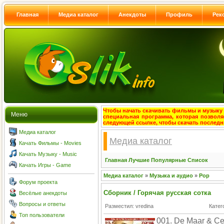
Главная
Медиа каталог
Анекдоты
Профиль
Рек
Чтобы начать скачивать фильмы и музыку с
Меню
специальная программа, которая позволя
следующей ссылке, чтобы скачать после
Медиа каталог
Медиа каталог
Качать Фильмы - Movies
Качать Музыку - Music
Главная
Лучшие
Популярные
Список
Качать Игры - Game
Медиа каталог
»
Музыка и аудио
»
Pop
Форум проекта
Сборник / Горячая русская сотка
Весёлые анекдоты
Вопросы и ответы
Разместил: vredina
Катег
Топ пользователи
001. De Maar & Се