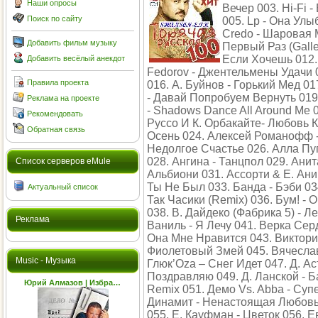
Наши опросы
Вечер 003. Hi-Fi 
Поиск по сайту
005. Lp - Она Улы
Credo - Шаровая М
Добавить фильм музыку
Первый Раз (Galle
Если Хочешь 012. 
Добавить весёлый анекдот
Fedorov - Джентельмены Удачи 0
Правила проекта
016. А. Буйнов - Горький Мед 01
- Давай Попробуем Вернуть 019.
Реклама на проекте
- Shadows Dance All Around Me 
Рекомендовать
Руссо И К. Орбакайте- Любовь К
Обратная связь
Осень 024. Алексей Романофф -
Недолгое Счастье 026. Алла Пу
028. Ангина - Танцпол 029. Ани
Cписок серверов eMule
Альбиони 031. Ассорти & Е. Ани
Ты Не Был 033. Банда - Бэби 03
Актуальный список
Так Часики (Remix) 036. Бум! - 
038. В. Дайдеко (Фабрика 5) - Л
Реклама
Ваниль - Я Лечу 041. Верка Серд
Она Мне Нравится 043. Виктория
Фиолетовый Змей 045. Вячесла
Music - Музыка
Глюк’Оza – Снег Идет 047. Д. А
Поздравляю 049. Д. Ланской - Б
Юрий Алмазов | Избра…
Remix 051. Демо Vs. Abba - Суп
Динамит - Ненастоящая Любовь 
055. Е. Кауфман - Цветок 056. 