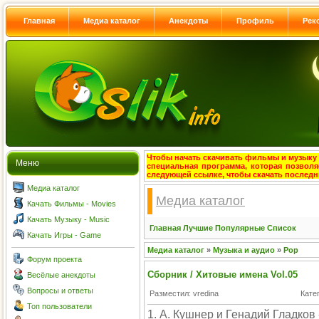
Главная
Медиа каталог
Анекдоты
Профиль
Рек
Чтобы начать скачивать фильмы и музыку с
Меню
специальная программа, которая позволя
следующей ссылке, чтобы скачать после
Медиа каталог
Медиа каталог
Качать Фильмы - Movies
Качать Музыку - Music
Главная
Лучшие
Популярные
Список
Качать Игры - Game
Медиа каталог
»
Музыка и аудио
»
Pop
Форум проекта
Сборник / Хитовые имена Vol.05
Весёлые анекдоты
Вопросы и ответы
Разместил: vredina
Кате
Топ пользователи
1. А. Кушнер и Генадий Гладков 