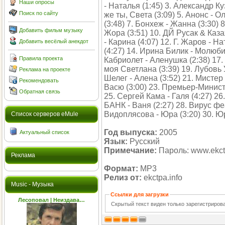
Наши опросы
- Наталья (1:45) 3. Александр Ку
Поиск по сайту
же ты, Света (3:09) 5. Анонс - 
(3:48) 7. Бонхеж - Жанна (3:30) 
Добавить фильм музыку
Жора (3:51) 10. ДЙ Русак & Каз
- Карина (4:07) 12. Г. Жаров - Н
Добавить весёлый анекдот
(4:27) 14. Ирина Билик - Молюби
Правила проекта
Кабриолет - Аленушка (2:38) 17.
моя Светлана (3:39) 19. Лубовь 
Реклама на проекте
Шелег - Алена (3:52) 21. Мистер 
Рекомендовать
Васю (3:00) 23. Премьер-Министр
Обратная связь
25. Сергей Кама - Галя (4:27) 2
БАНК - Ваня (2:27) 28. Вирус фе
Видоплясова - Юра (3:20) 30. Ю
Cписок серверов eMule
Год выпуска:
2005
Актуальный список
Язык:
Русский
Примечание:
Пароль: www.ekctp
Реклама
Формат:
MP3
Релиз от:
ekctpa.info
Music - Музыка
Ссылки для загрузки
Лесоповал | Неиздава…
Скрытый текст виден только зарегистриро