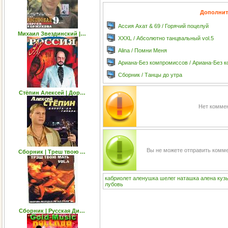
Дополнит
Ассия Ахат & 69 / Горячий поцелуй
Михаил Звездинский |…
XXXL / Абсолютно танцвальный vol.5
Alina / Помни Меня
Ариана-Без компромиссов / Ариана-Без 
Сборник / Танцы до утра
Стёпин Алексей | Дор…
Нет коммен
Вы не можете отправить комм
Сборник | Треш твою …
кабриолет
аленушка
шелег
наташка
алена
куз
лубовь
Сборник | Русская Ди…