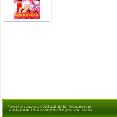
Powered by
© 2005-2026 SLAED. All rights reserved.
SLAED CMS
Генерация: 0.108 сек. и 15 запросов к базе данных за 0.072 сек.