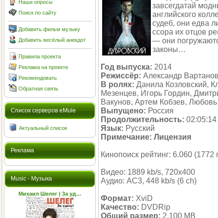
Наши опросы
завсегдатай модн
Поиск по сайту
английского колл
судеб, они едва 
Добавить фильм музыку
ссора их отцов р
— они погружаютс
Добавить весёлый анекдот
законы…
Правила проекта
Год выпуска:
2014
Реклама на проекте
Режиссёр:
Александр Вартанов
Рекомендовать
В ролях:
Данила Козловский, К
Обратная связь
Мезенцев, Игорь Гордин, Дмитр
Вакунов, Артем Кобзев, Любовь
Выпущено:
Россия
Cписок серверов eMule
Продолжительность:
02:05:14
Язык:
Русский
Актуальный список
Примечание:
Лицензия
Реклама
Кинопоиск рейтинг: 6.060 (1772 
Видео: 1889 kb/s, 720x400
Music - Музыка
Аудио: AC3, 448 kb/s (6 ch)
Михаил Шелег | За уд…
Формат:
XviD
Качество:
DVDRip
Общий размер:
2,100 MB