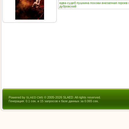
едва
судеб
пушкина
похожи
внезапная
героев
дубровский
Powered by
© 2005-2026 SLAED. All rights reserved.
SLAED CMS
Генерация: 0.1 сек. и 15 запросов к базе данных за 0.065 сек.