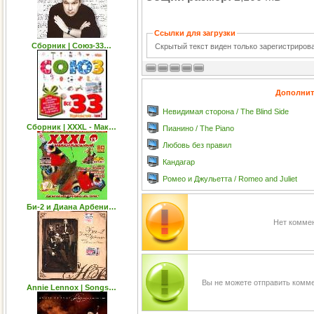
Ссылки для загрузки
Сборник | Союз-33…
Скрытый текст виден только зарегистриро
Дополнит
Невидимая сторона / The Blind Side
Сборник | XXXL - Мак…
Пианино / The Piano
Любовь без правил
Кандагар
Ромео и Джульетта / Romeo and Juliet
Би-2 и Диана Арбени…
Нет коммен
Вы не можете отправить комм
Annie Lennox | Songs…