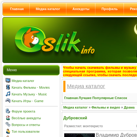
Главная
Медиа каталог
Анекдоты
Профиль
Рек
Чтобы начать скачивать фильмы и музыку с
Меню
специальная программа, которая позволя
следующей ссылке, чтобы скачать после
Медиа каталог
Медиа каталог
Качать Фильмы - Movies
Качать Музыку - Music
Главная
Лучшие
Популярные
Список
Качать Игры - Game
Медиа каталог
»
Фильмы и видео
»
Драма
Форум проекта
Дубровский
Весёлые анекдоты
Вопросы и ответы
Разместил: монтекристо
Топ пользователи
Владимир Дубров