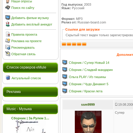
Наши опросы
Год выпуска:
2003
Поиск по сайту
Язык:
Русский
Добавить фильм музыку
Формат:
MP3
Релиз от:
Russian-board.com
Добавить весёлый анекдот
Ссылки для загрузки
Правила проекта
Скрытый текст виден только зарегистриро
Реклама на проекте
Рекомендовать
Обратная связь
Дополнит
Сборник / Супер Новый 14
Cписок серверов eMule
Сборник / Сладкий мандарин
Ольга PLAY / Из тишины
Актуальный список
Сборник / Чудо Динамит 5
Сборник / Краски лета
Реклама
ssm9999
19.08.200
Music - Музыка
Супер
Сборник | За Рулем 1…