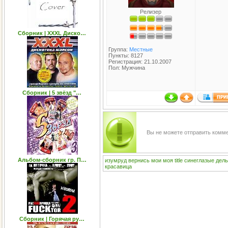
Релизер
Сборник | XXXL Диско…
Группа:
Местные
Пункты: 8127
Регистрация: 21.10.2007
Пол: Мужчина
Сборник | 5 звёзд "…
Вы не можете отправить комм
Альбом-сборник гр. П…
изумруд
вернись
мои
моя
title
синеглазые
дел
красавица
Сборник | Горячая ру…