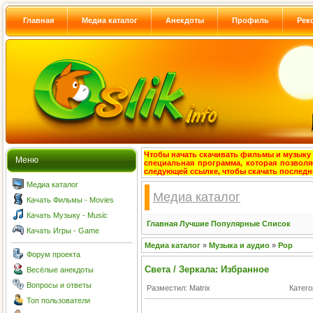
Главная
Медиа каталог
Анекдоты
Профиль
Рек
Чтобы начать скачивать фильмы и музыку с
Меню
специальная программа, которая позволя
следующей ссылке, чтобы скачать после
Медиа каталог
Медиа каталог
Качать Фильмы - Movies
Качать Музыку - Music
Главная
Лучшие
Популярные
Список
Качать Игры - Game
Медиа каталог
»
Музыка и аудио
»
Pop
Форум проекта
Света / Зеркала: Избранное
Весёлые анекдоты
Вопросы и ответы
Разместил: Matrix
Катег
Топ пользователи