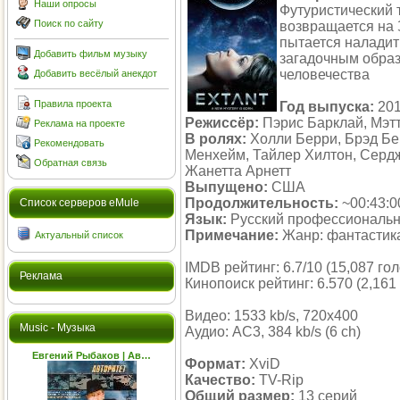
Наши опросы
Футуристический 
Поиск по сайту
возвращается на 
пытается наладит
Добавить фильм музыку
загадочным образ
человечества
Добавить весёлый анекдот
Правила проекта
Год выпуска:
20
Режиссёр:
Пэрис Барклай, Мэтт
Реклама на проекте
В ролях:
Холли Берри, Брэд Бе
Рекомендовать
Менхейм, Тайлер Хилтон, Сердж
Обратная связь
Жанетта Арнетт
Выпущено:
США
Продолжительность:
~00:43:0
Cписок серверов eMule
Язык:
Русский профессиональ
Примечание:
Жанр: фантастика
Актуальный список
IMDB рейтинг: 6.7/10 (15,087 го
Реклама
Кинопоиск рейтинг: 6.570 (2,161
Видео: 1533 kb/s, 720x400
Music - Музыка
Аудио: AC3, 384 kb/s (6 ch)
Евгений Рыбаков | Ав…
Формат:
XviD
Качество:
TV-Rip
Общий размер:
13 серий