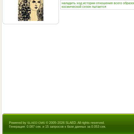
наладить
ход
истории
отношения
всего
образо
космической
сезон
пытается
Powered by
© 2005-2026 SLAED. All rights reserved.
SLAED CMS
Генерация: 0.087 сек. и 15 запросов к базе данных за 0.053 сек.