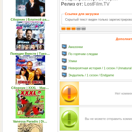
Релиз от:
LostFilm.TV
Ссылки для загрузки
Скрытый текст виден только зарегистриро
Сборник | Блатной ра…
Дополнит
Амазонки
Поющие Вместе | Тако…
По горячим следам
Улики
Невероятная история / 1 сезон / Unnatural 
Эндшпиль / 1 сезон / Endgame
Сборник | XXXL - Мак…
Нет коммен
Вы не можете отправить комм
Vanessa Paradis | Di…