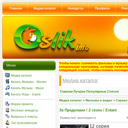
Главная
Медиа каталог
Анекдоты
Профиль
Рек
Чтобы начать скачивать фильмы и музыку с
Меню
специальная программа, которая позволя
следующей ссылке, чтобы скачать после
Медиа каталог
Медиа каталог
Качать Фильмы - Movies
Качать Музыку - Music
Главная
Лучшие
Популярные
Список
Качать Игры - Game
Медиа каталог
»
Фильмы и видео
»
Сериал
Форум проекта
За Пределами / 2 сезон / Extant
Весёлые анекдоты
Вопросы и ответы
Разместил: монтекристо
Топ пользователи
12 серия