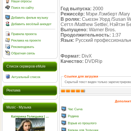
Наши опросы
Поиск по сайту
Год выпуска:
2000
Режиссёр:
Мэри Лэмберт /Mary 
Добавить фильм музыку
В ролях:
Сьюзэн Уорд /Susan War
Сеттл /Matthew Settle/, Нэйтэн Б
Добавить весёлый анекдот
Выпущено:
Warner Bros.
Правила проекта
Продолжительность:
1:37
Язык:
Русский профессиональ
Реклама на проекте
Рекомендовать
Обратная связь
Формат:
DivX
Качество:
DVDRip
Cписок серверов eMule
Ссылки для загрузки
Актуальный список
Скрытый текст виден только зарегистриро
Реклама
Дополнит
Music - Музыка
Час Сыча
Родина
Катерина Голицына | …
Взрыв из прошлого
Капкан для Золушки