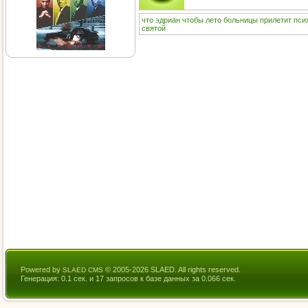
что
эдриан
чтобы
лето
больницы
прилетит
пси
святой
Powered by
© 2005-2026 SLAED. All rights reserved.
SLAED CMS
Генерация: 0.1 сек. и 17 запросов к базе данных за 0.066 сек.