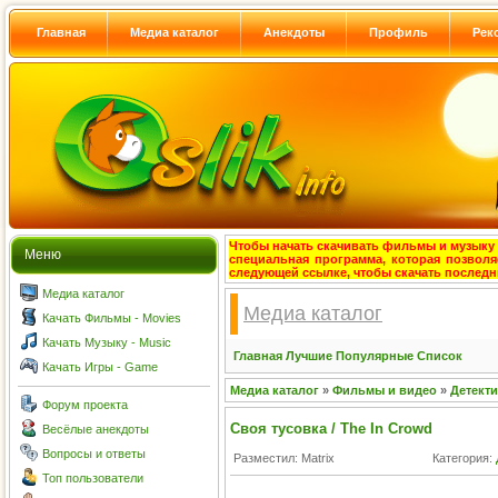
Главная
Медиа каталог
Анекдоты
Профиль
Рек
Чтобы начать скачивать фильмы и музыку с
Меню
специальная программа, которая позволя
следующей ссылке, чтобы скачать после
Медиа каталог
Медиа каталог
Качать Фильмы - Movies
Качать Музыку - Music
Главная
Лучшие
Популярные
Список
Качать Игры - Game
Медиа каталог
»
Фильмы и видео
»
Детект
Форум проекта
Своя тусовка / The In Crowd
Весёлые анекдоты
Вопросы и ответы
Разместил: Matrix
Категория:
Топ пользователи