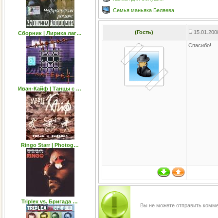
Семья маньяка Беляева
(Гость)
15.01.200
Сборник | Лирика лаг…
Спасибо!
Иван-Кайф | Танцы с …
Ringo Starr | Photog…
Triplex vs. Бригада …
Вы не можете отправить комм