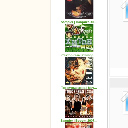
Sampler | Фабрика Хи…
Сектор газа | Сектор…
Токсичная зона | Меч…
Sampler | Booom 2007…