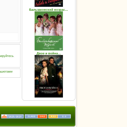
Бальзаковский возрас…
Двое и война…
рируйтесь
.
ашютами