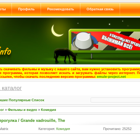
оты
Профиль
Рекомендовать
Обратная связь
ь скачивать фильмы и музыку с нашего сайта, вам нужно установить программу
я программа, которая позволяет искать и загружать файлы через интернет. П
ссылке, чтобы скачать последнюю версию программы:
emule-project.net
 каталог
чшие
Популярные
Список
лог
»
Фильмы и видео
»
Комедия
рогулка / Grande vadrouille, The
Matrix
Категория:
Комедия
Прочитано: 25252