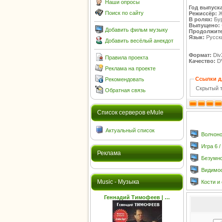
Наши опросы
Год выпуска
Поиск по сайту
Режиссёр:
Ж
В ролях:
Бур
Выпущено:
Добавить фильм музыку
Продолжите
Язык:
Русск
Добавить весёлый анекдот
Формат:
Div
Правила проекта
Качество:
D
Реклама на проекте
Ссылки д
Рекомендовать
Скрытый т
Обратная связь
Cписок серверов eMule
Актуальный список
Волчонок
Игра 6 
Реклама
Безумно
Видимос
Music - Музыка
Кости и
Геннадий Тимофеев | …