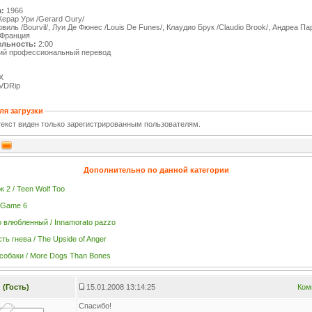
:
1966
ерар Ури /Gerard Oury/
виль /Bourvil/, Луи Де Фюнес /Louis De Funes/, Клаудио Брук /Claudio Brook/, Андреа Па
Франция
льность:
2:00
ий профессиональный перевод
X
VDRip
ля загрузки
екст виден только зарегистрированным пользователям.
Дополнительно по данной категории
 2 / Teen Wolf Too
/ Game 6
 влюбленный / Innamorato pazzo
ть гнева / The Upside of Anger
 собаки / More Dogs Than Bones
(Гость)
15.01.2008 13:14:25
Ком
Спасибо!