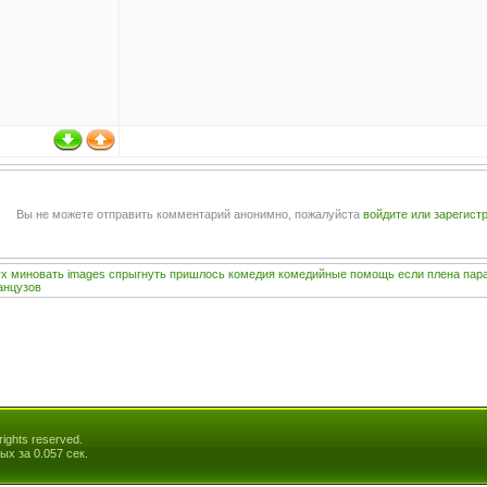
Вы не можете отправить комментарий анонимно, пожалуйста
войдите или зарегист
ух
миновать
images
спрыгнуть
пришлось
комедия
комедийные
помощь
если
плена
пар
анцузов
ights reserved.
ых за 0.057 сек.