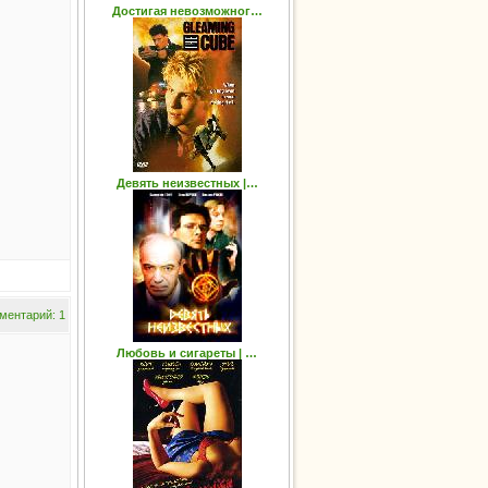
Достигая невозможног…
Девять неизвестных |…
ментарий: 1
Любовь и сигареты | …