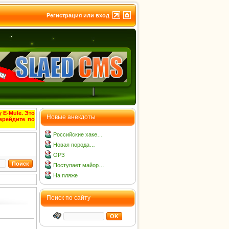
Регистрация или вход
 E-Mule. Это
Новые анекдоты
ерейдите по
Российские хаке…
Новая порода…
ОРЗ
Поступает майор…
На пляже
Поиск по сайту