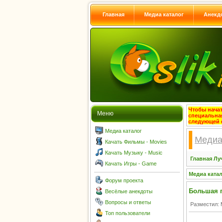
Главная
Медиа каталог
Анекд
Чтобы начат
Меню
специальна
следующей 
Медиа каталог
Медиа
Качать Фильмы - Movies
Качать Музыку - Music
Главная
Лу
Качать Игры - Game
Медиа ката
Форум проекта
Большая п
Весёлые анекдоты
Вопросы и ответы
Разместил: 
Топ пользователи