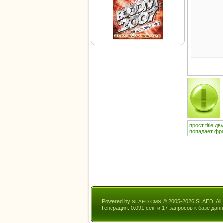
прост
title
дв
попадает
фр
Powered by
© 2005-2026 SLAED. All r
SLAED CMS
Генерация: 0.091 сек. и 17 запросов к базе данн