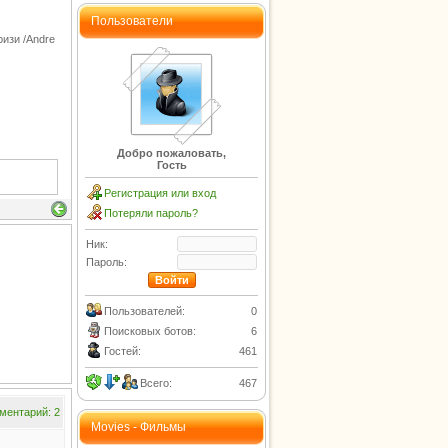
Пользователи
ризи /Andre
Добро пожаловать,
Гость
Регистрация или вход
Потеряли пароль?
Ник:
Пароль:
Пользователей:
0
Поисковых ботов:
6
Гостей:
461
Всего:
467
ментарий: 2
Movies - Фильмы