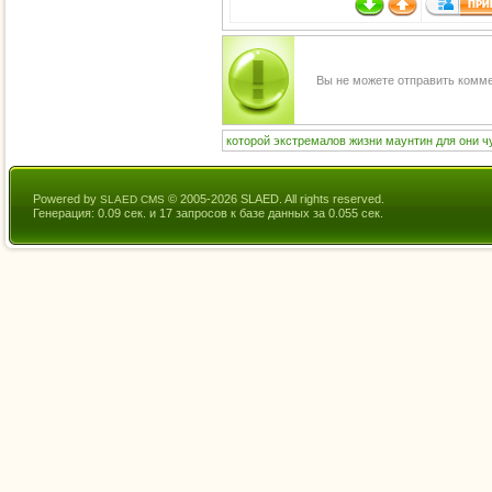
Вы не можете отправить комм
которой
экстремалов
жизни
маунтин
для
они
ч
Powered by
© 2005-2026 SLAED. All rights reserved.
SLAED CMS
Генерация: 0.09 сек. и 17 запросов к базе данных за 0.055 сек.