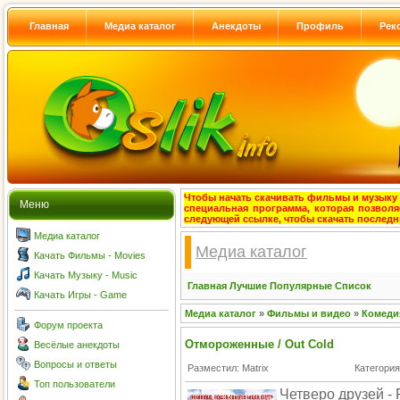
Главная
Медиа каталог
Анекдоты
Профиль
Рек
Чтобы начать скачивать фильмы и музыку с
Меню
специальная программа, которая позволя
следующей ссылке, чтобы скачать после
Медиа каталог
Медиа каталог
Качать Фильмы - Movies
Качать Музыку - Music
Главная
Лучшие
Популярные
Список
Качать Игры - Game
Медиа каталог
»
Фильмы и видео
»
Комеди
Форум проекта
Отмороженные / Out Cold
Весёлые анекдоты
Вопросы и ответы
Разместил: Matrix
Категори
Топ пользователи
Четверо друзей - 