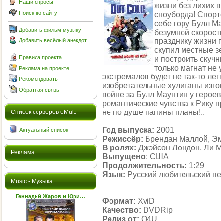
Наши опросы
жизни без лихих 
Поиск по сайту
сноуборда! Спор
себе гору Булл Ма
Добавить фильм музыку
безумной скорост
празднику жизни 
Добавить весёлый анекдот
скупил местные з
Правила проекта
и построить скуч
только магнат не 
Реклама на проекте
экстремалов будет не так-то лег
Рекомендовать
изобретательные хулиганы изго
Обратная связь
войне за Булл Маунтин у героев
романтические чувства к Рику 
не по душе папины планы!..
Cписок серверов eMule
Год выпуска:
2001
Актуальный список
Режиссёр:
Брендан Маллой, Э
В ролях:
Джэйсон Лондон, Ли М
Реклама
Выпущено:
США
Продолжительность:
1:29
Язык:
Русский любительский п
Music - Музыка
Геннадий Жаров и Юри…
Формат:
XviD
Качество:
DVDRip
Релиз от:
O4U