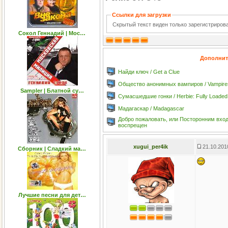
Ссылки для загрузки
Скрытый текст виден только зарегистриро
Сокол Геннадий | Мос…
Дополнит
Найди ключ / Get a Clue
Общество анонимных вампиров / Vampir
Sampler | Блатной су…
Сумасшедшие гонки / Herbie: Fully Loaded
Мадагаскар / Madagascar
Добро пожаловать, или Посторонним вход
воспрещен
xugui_per4ik
21.10.201
Сборник | Сладкий ма…
Лучшие песни для дет…