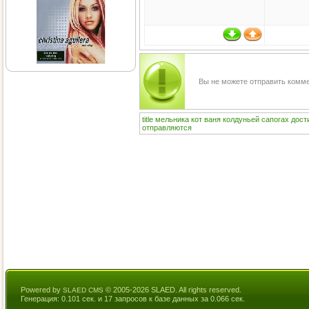
Вы не можете отправить комм
title
мельника
кот
ваня
колдуньей
сапогах
дост
отправляются
Powered by
© 2005-2026 SLAED. All rights reserved.
SLAED CMS
Генерация: 0.101 сек. и 17 запросов к базе данных за 0.066 сек.