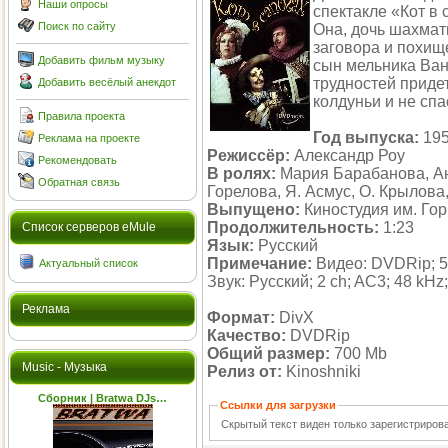
Наши опросы
спектакле «Кот в 
Поиск по сайту
Она, дочь шахмат
заговора и похищ
Добавить фильм музыку
сын мельника Ваня
трудностей придет
Добавить весёлый анекдот
колдуньи и не спа
Правила проекта
Год выпуска:
19
Реклама на проекте
Режиссёр:
Александр Роу
Рекомендовать
В ролях:
Мария Барабанова, Ан
Обратная связь
Горелова, Я. Асмус, О. Крылова
Выпущено:
Киностудия им. Гор
Продолжительность:
1:23
Cписок серверов eMule
Язык:
Русский
Примечание:
Видео: DVDRip; 544
Актуальный список
Звук: Русский; 2 ch; AC3; 48 kHz;
Реклама
Формат:
DivX
Качество:
DVDRip
Общий размер:
700 Mb
Music - Музыка
Релиз от:
Kinoshniki
Сборник | Bratwa DJs…
Ссылки для загрузки
Скрытый текст виден только зарегистриро