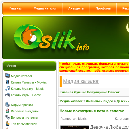
Главная
Медиа каталог
Анекдоты
Профиль
Рек
Чтобы начать скачивать фильмы и музыку с
Меню
специальная программа, которая позволя
следующей ссылке, чтобы скачать после
Медиа каталог
Медиа каталог
Качать Фильмы - Movies
Качать Музыку - Music
Главная
Лучшие
Популярные
Список
Качать Игры - Game
Медиа каталог
»
Фильмы и видео
»
Детски
Форум проекта
Новые похождения кота в сапогах
Весёлые анекдоты
Вопросы и ответы
Разместил: Matrix
Категори
Топ пользователи
Девочка Люба дол