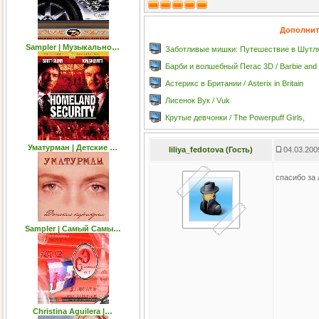
Дополнит
Sampler | Музыкально…
Заботливые мишки: Путешествие в Шутлянд
Барби и волшебный Пегас 3D / Barbie and 
Астерикс в Британии / Asterix in Britain
Лисенок Вук / Vuk
Крутые девчонки / The Powerpuff Girls,
Уматурман | Детские …
liliya_fedotova (Гость)
04.03.200
спасибо за
Sampler | Самый Самы…
Christina Aguilera |…