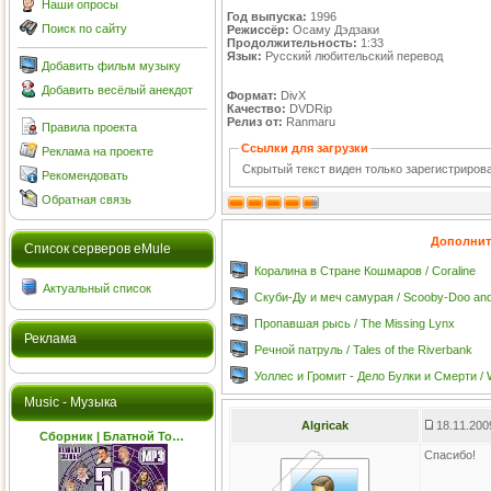
Наши опросы
Год выпуска:
1996
Поиск по сайту
Режиссёр:
Осаму Дэдзаки
Продолжительность:
1:33
Язык:
Русский любительский перевод
Добавить фильм музыку
Добавить весёлый анекдот
Формат:
DivX
Качество:
DVDRip
Релиз от:
Ranmaru
Правила проекта
Ссылки для загрузки
Реклама на проекте
Скрытый текст виден только зарегистриро
Рекомендовать
Обратная связь
Дополнит
Cписок серверов eMule
Коралина в Cтране Кошмаров / Coraline
Актуальный список
Скуби-Ду и меч самурая / Scooby-Doo and
Пропавшая рысь / The Missing Lynx
Реклама
Речной патруль / Tales of the Riverbank
Уоллес и Громит - Дело Булки и Смерти / Wa
Music - Музыка
Algricak
18.11.200
Сборник | Блатной То…
Спасибо!