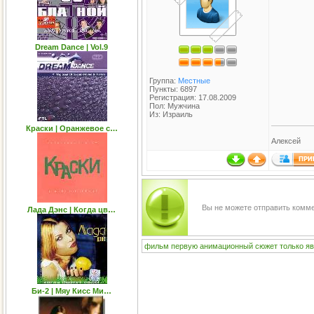
Dream Dance | Vol.9
Группа:
Местные
Пункты: 6897
Регистрация: 17.08.2009
Пол: Мужчина
Из: Израиль
Краски | Оранжевое с…
Алексей
Вы не можете отправить комм
Лада Дэнс | Когда цв…
фильм
первую
анимационный
сюжет
только
яв
Би-2 | Мяу Кисс Ми…