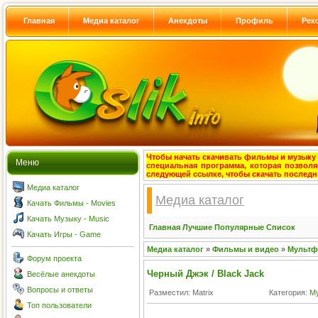
Главная
Медиа каталог
Анекдоты
Профиль
Рек
Чтобы начать скачивать фильмы и музыку с
Меню
специальная программа, которая позволя
следующей ссылке, чтобы скачать после
Медиа каталог
Медиа каталог
Качать Фильмы - Movies
Качать Музыку - Music
Главная
Лучшие
Популярные
Список
Качать Игры - Game
Медиа каталог
»
Фильмы и видео
»
Мульт
Форум проекта
Черный Джэк / Black Jack
Весёлые анекдоты
Вопросы и ответы
Разместил: Matrix
Категория:
М
Топ пользователи