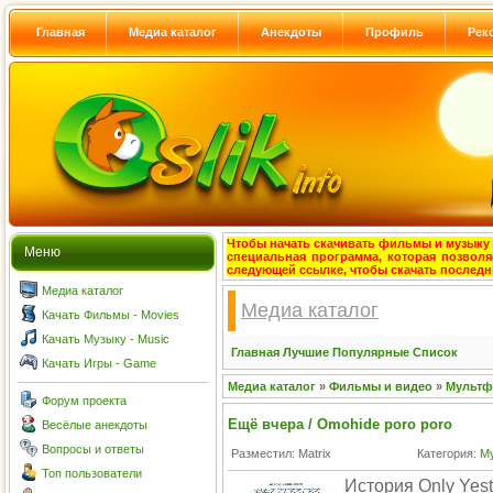
Главная
Медиа каталог
Анекдоты
Профиль
Рек
Чтобы начать скачивать фильмы и музыку с
Меню
специальная программа, которая позволя
следующей ссылке, чтобы скачать после
Медиа каталог
Медиа каталог
Качать Фильмы - Movies
Качать Музыку - Music
Главная
Лучшие
Популярные
Список
Качать Игры - Game
Медиа каталог
»
Фильмы и видео
»
Мульт
Форум проекта
Ещё вчера / Omohide poro poro
Весёлые анекдоты
Вопросы и ответы
Разместил: Matrix
Категория:
М
Топ пользователи
История Only Yest