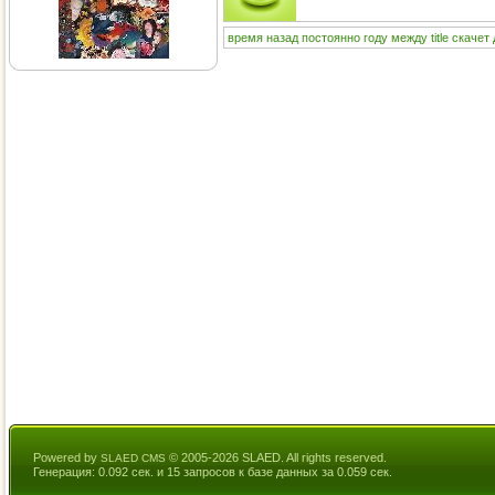
время
назад
постоянно
году
между
title
скачет
Powered by
© 2005-2026 SLAED. All rights reserved.
SLAED CMS
Генерация: 0.092 сек. и 15 запросов к базе данных за 0.059 сек.