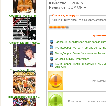
Качество:
DVDRip
Релиз от:
DCM@F-F
Ссылки для загрузки
Сборник | Русская тр…
Скрытый текст виден только зарегистриро
Дополнит
Балбесы / Olsen Banden pa de bonede gulv
Алексей Глызин | Mеж…
Том и Джерри: Мотор! / Tom and Jerry: Th
Том и Джерри: Волшебное кольцо / Tom and
Огнедышащий / Firebreather
Том и Джерри: Трепещи, Усатый! / Том и Д
Whiskers
Сектор Газа | Кащей …
Нет коммен
Гражданская Оборона …
Вы не можете отправить комм