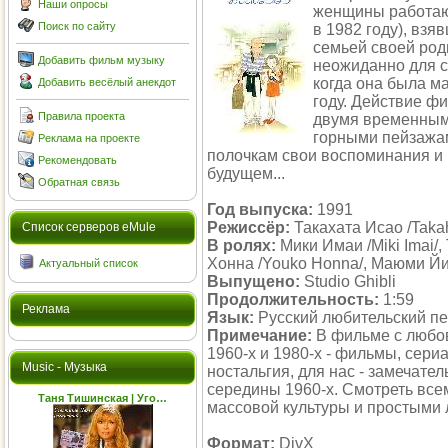
Наши опросы
женщины работающ
Поиск по сайту
в 1982 году), взя
семьей своей род
Добавить фильм музыку
неожиданно для с
когда она была м
Добавить весёлый анекдот
году. Действие ф
Правила проекта
двумя временным
горными пейзажам
Реклама на проекте
полочкам свои воспоминания и 
Рекомендовать
будущем...
Обратная связь
Год выпуска:
1991
Режиссёр:
Такахата Исао /Takah
Cписок серверов eMule
В ролях:
Мики Имаи /Miki Imai/,
Хонна /Youko Honna/, Маюми Йи
Актуальный список
Выпущено:
Studio Ghibli
Продолжительность:
1:59
Реклама
Язык:
Русский любительский п
Примечание:
В фильме с любо
1960-х и 1980-х - фильмы, сери
Music - Музыка
ностальгия, для нас - замечате
середины 1960-х. Смотреть всем
Таня Тишинская | Уго…
массовой культуры и простыми
Формат:
DivX