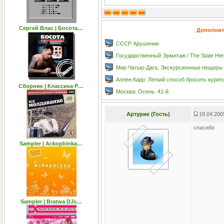
Сергей Влас | Босота…
Дополнит
СССР. Крушение
Государственный Эрмитаж / The State He
Мир Чатыр-Дага. Экскурсионные пещеры
Аллен Карр: Легкий способ бросить курить
Сборник | Классика Р…
Москва. Осень. 41-й
Артурик (Гость)
18.04.200
спасибо
Sampler | Ackopbinka…
Sampler | Bratwa DJs…