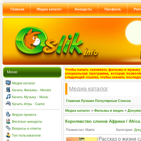
Главная
Медиа каталог
Анекдоты
Профиль
Рек
Чтобы начать скачивать фильмы и музыку с
Меню
специальная программа, которая позволя
следующей ссылке, чтобы скачать после
Медиа каталог
Медиа каталог
Качать Фильмы - Movies
Качать Музыку - Music
Главная
Лучшие
Популярные
Список
Качать Игры - Game
Медиа каталог
»
Фильмы и видео
»
Докуме
Форум проекта
Королевство слонов Африки / Africa
Весёлые анекдоты
Вопросы и ответы
Разместил: Matrix
Категория:
Док
Топ пользователи
Рассказ о жизни 