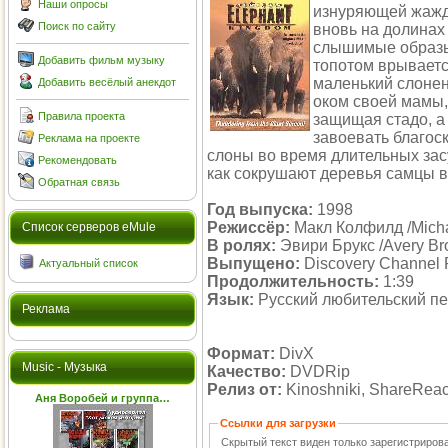
Наши опросы
изнуряющей жажд
Поиск по сайту
вновь на долинах
слышимые образы 
Добавить фильм музыку
топотом врываетс
маленький слонен
Добавить весёлый анекдот
оком своей мамы,
Правила проекта
защищая стадо, а
завоевать благос
Реклама на проекте
слоны во время длительных зас
Рекомендовать
как сокрушают деревья самцы 
Обратная связь
Год выпуска:
1998
Режиссёр:
Макл Колфилд /Micha
Cписок серверов eMule
В ролях:
Эвири Брукс /Avery Br
Выпущено:
Discovery Channel P
Актуальный список
Продолжительность:
1:39
Язык:
Русский любительский п
Реклама
Формат:
DivX
Music - Музыка
Качество:
DVDRip
Релиз от:
Kinoshniki, ShareReact
Аня Воробей и группа…
Ссылки для загрузки
Скрытый текст виден только зарегистриро