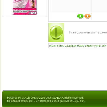
Вы не можете отправить комм
жизни
потом
защищая
мамы
видим
слоны
они
Powered by
© 2005-2026 SLAED. All rights reserved.
SLAED CMS
Генерация: 0.086 сек. и 17 запросов к базе данных за 0.052 сек.