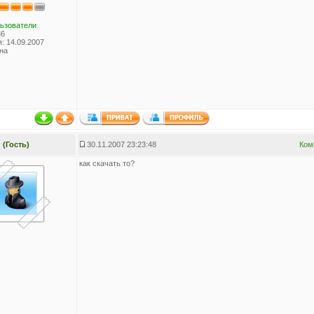
ьзователи
36
: 14.09.2007
на
(Гость)
30.11.2007 23:23:48
Ком
как скачать то?