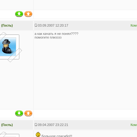
(Гость)
03.09.2007 12:20:17
Ком
а как качать я не понял????
помогите плизззз
(Гость)
09.04.2007 23:22:21
Ком
Большое спасибо!!!