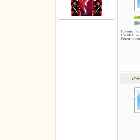
Группа:
Пос
Пункты: 67
Регистрация
yevg