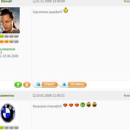
ElenaD
21.11.2008 13:40:59
Ком
Ogromnoe spasibo!!!
ьзователи
63
: 23.06.2008
tasewona
19.01.2008 21:05:21
Ком
Большое спасибо!!!