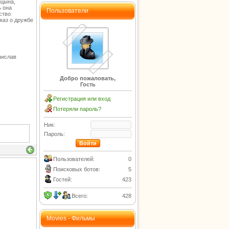
ицына,
ь она
Пользователи
ство
каз о дружбе
нислав
Добро пожаловать,
Гость
Регистрация или вход
Потеряли пароль?
Ник:
Пароль:
Пользователей:
0
Поисковых ботов:
5
Гостей:
423
Всего:
428
Movies - Фильмы