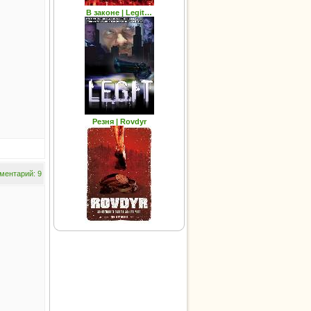
В законе | Legit…
Резня | Rovdyr
ментарий: 9