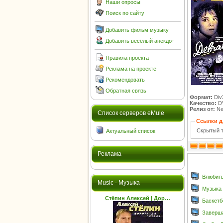
Наши опросы
Поиск по сайту
Добавить фильм музыку
Добавить весёлый анекдот
Правила проекта
Реклама на проекте
Рекомендовать
Обратная связь
Формат:
Div
Качество:
D
Релиз от:
Net
Cписок серверов eMule
Ссылки д
Скрытый т
Актуальный список
Реклама
Влюбитьс
Music - Музыка
Музыка в
Стёпин Алексей | Дор…
Баскетб
Завершая