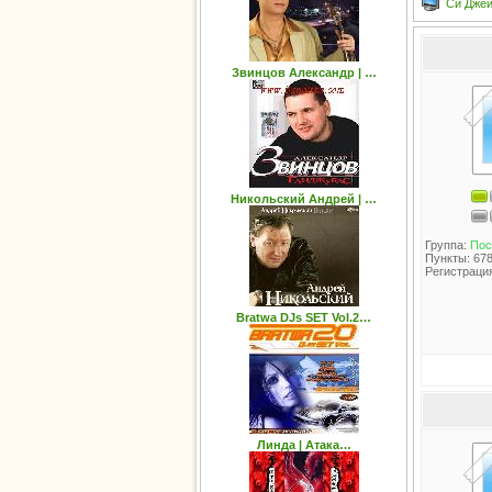
Си Джей
Звинцов Александр | …
Никольский Андрей | …
Группа:
Пос
Пункты: 67
Регистрация
Bratwa DJs SET Vol.2…
Линда | Атака…