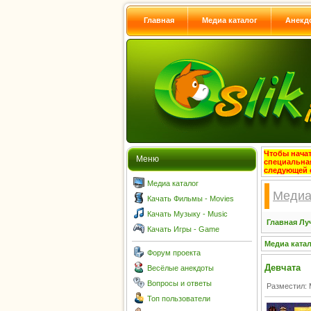
Главная
Медиа каталог
Анекд
Чтобы начат
Меню
специальна
следующей 
Медиа каталог
Медиа
Качать Фильмы - Movies
Качать Музыку - Music
Главная
Лу
Качать Игры - Game
Медиа ката
Форум проекта
Девчата
Весёлые анекдоты
Вопросы и ответы
Разместил: 
Топ пользователи