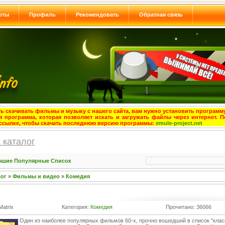
оты
Профиль
Рекомендовать
Обратная связь
ь скачивать фильмы и музыку с нашего сайта, вам нужно установить программу
я программа, которая позволяет искать и загружать файлы через интернет. П
ссылке, чтобы скачать последнюю версию программы:
emule-project.net
 каталог
чшие
Популярные
Список
лог
»
Фильмы и видео
»
Комедия
Matrix
Категория:
Комедия
Прочитано: 36066
Один из наиболее популярных фильмов 60-х, прочно вошедший в список "клас