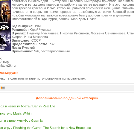
советских кинокомедий... В отдаленный северный городок приехала Тося Кисл
которую в тот же день приняли на работу в качестве поварихи. И в этот же ден
повстречала красавца Илью, который нравился почти всем женщинам. Знаком
начинается с ссоры, но позже перерастает в любовную историю. Веселый расс
и любви молодежи на таежной новостройке был удостоен премий и дипломов
кинофестиваелй в Эдинбурге, Каннах, Мар-дель-Плата...
Год выпуска:
1961
Режиссёр:
Юрий Чулюкин
В ролях:
Надежда Румянцева, Николай Рыбников, Люсьена Овчинникова, Ста
Хитров, Инна Макарова
Выпущено:
СССР
Продолжительность:
1:32
Язык:
Русский
Примечание:
Ч/б, реставрированный
X
VDRip
lab.e2k.ru
ля загрузки
екст виден только зарегистрированным пользователям.
Дополнительно по данной категории
я в невесту брата / Dan in Real Life
нутри / Music Within
ол в стиле Кунг-Фу / Guan lan
 игру / Finishing the Game: The Search for a New Bruce Lee