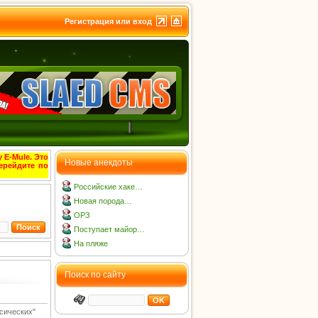
Регистрация или вход
 E-Mule. Это
Новые анекдоты
ерейдите по
Российские хаке…
Новая порода…
ОРЗ
Поступает майор…
На пляже
Поиск по сайту
сических"