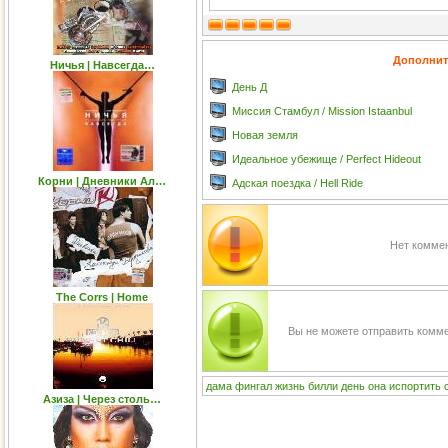
Дополнит
Ничья | Навсегда…
День Д
Миссия Стамбул / Mission Istaanbul
Новая земля
Идеальное убежище / Perfect Hideout
Корни | Дневники Ал…
Адская поездка / Hell Ride
Нет коммен
The Corrs | Home
Вы не можете отправить комм
дама
фингал
жизнь
билли
день
она
испортить
Азиза | Через столь…