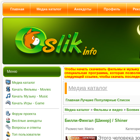
Главная
Медиа каталог
Анекдоты
Профиль
Рек
Чтобы начать скачивать фильмы и музыку с
Меню
специальная программа, которая позволя
следующей ссылке, чтобы скачать после
Медиа каталог
Медиа каталог
Качать Фильмы - Movies
Качать Музыку - Music
Главная
Лучшие
Популярные
Список
Качать Игры - Game
Медиа каталог
»
Фильмы и видео
»
Боевик
Форум проекта
Билли-Фингал (Шинер) / Shiner
Весёлые анекдоты
Вопросы и ответы
Разместил: Matrix
Категори
Топ пользователи
Этого человека з