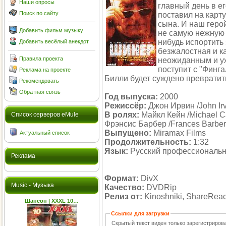
Наши опросы
главный день в ег
Поиск по сайту
поставил на карту
сына. И наш герой
Добавить фильм музыку
не самую нежную к
нибудь испортить э
Добавить весёлый анекдот
безжалостная и к
Правила проекта
неожиданным и у
поступит с "Финга
Реклама на проекте
Билли будет суждено превратит
Рекомендовать
Обратная связь
Год выпуска:
2000
Режиссёр:
Джон Ирвин /John Irv
В ролях:
Майкл Кейн /Michael Ca
Cписок серверов eMule
Фрэнсис Барбер /Frances Barber
Выпущено:
Miramax Films
Актуальный список
Продолжительность:
1:32
Язык:
Русский профессиональ
Реклама
Формат:
DivX
Music - Музыка
Качество:
DVDRip
Релиз от:
Kinoshniki, ShareReact
Шансон | XXXL 10…
Ссылки для загрузки
Скрытый текст виден только зарегистриро