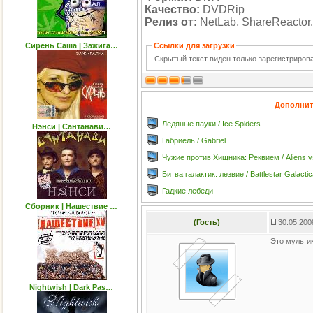
Качество:
DVDRip
Релиз от:
NetLab, ShareReactor.
Сирень Саша | Зажига…
Ссылки для загрузки
Скрытый текст виден только зарегистриро
Дополнит
Ледяные пауки / Ice Spiders
Нэнси | Сантанави…
Габриель / Gabriel
Чужие против Хищника: Реквием / Aliens v
Битва галактик: лезвие / Battlestar Galacti
Гадкие лебеди
Сборник | Нашествие …
(Гость)
30.05.200
Это мультик
Nightwish | Dark Pas…