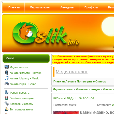
Главная
Медиа каталог
Анекдоты
Профиль
Рек
Чтобы начать скачивать фильмы и музыку с
Меню
специальная программа, которая позволя
следующей ссылке, чтобы скачать после
Медиа каталог
Медиа каталог
Качать Фильмы - Movies
Качать Музыку - Music
Главная
Лучшие
Популярные
Список
Качать Игры - Game
Медиа каталог
»
Фильмы и видео
»
Фантас
Форум проекта
Огонь и лед / Fire and Ice
Весёлые анекдоты
Вопросы и ответы
Разместил: Matrix
Категория:
Ф
Топ пользователи
Давным-давно, во