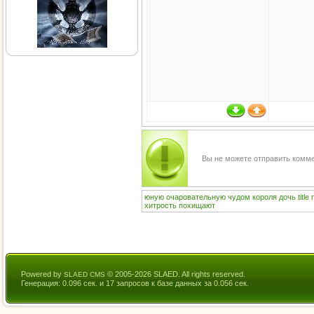
Вы не можете отправить комм
юную
очаровательную
чудом
короля
дочь
title
хитрость
похищают
Powered by
© 2005-2026 SLAED. All rights reserved.
SLAED CMS
Генерация: 0.096 сек. и 17 запросов к базе данных за 0.056 сек.