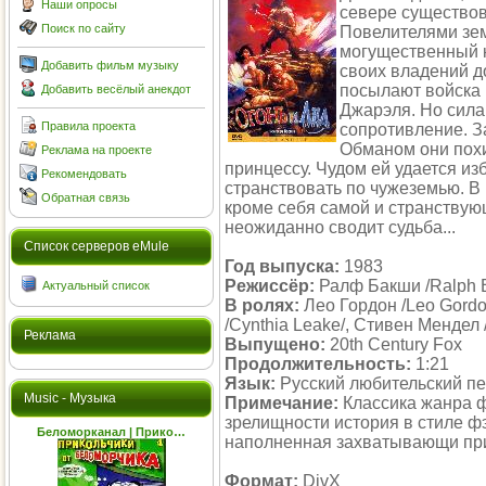
Наши опросы
севере существов
Поиск по сайту
Повелителями зем
могущественный к
Добавить фильм музыку
своих владений д
посылают войска 
Добавить весёлый анекдот
Джарэля. Но сила
Правила проекта
сопротивление. З
Обманом они похи
Реклама на проекте
принцессу. Чудом ей удается из
Рекомендовать
странствовать по чужеземью. В 
Обратная связь
кроме себя самой и странствующ
неожиданно сводит судьба...
Cписок серверов eMule
Год выпуска:
1983
Режиссёр:
Ралф Бакши /Ralph B
Актуальный список
В ролях:
Лео Гордон /Leo Gordo
/Cynthia Leake/, Стивен Мендел 
Реклама
Выпущено:
20th Century Fox
Продолжительность:
1:21
Язык:
Русский любительский п
Music - Музыка
Примечание:
Классика жанра ф
зрелищности история в стиле ф
Беломорканал | Прико…
наполненная захватывающи пр
Формат:
DivX