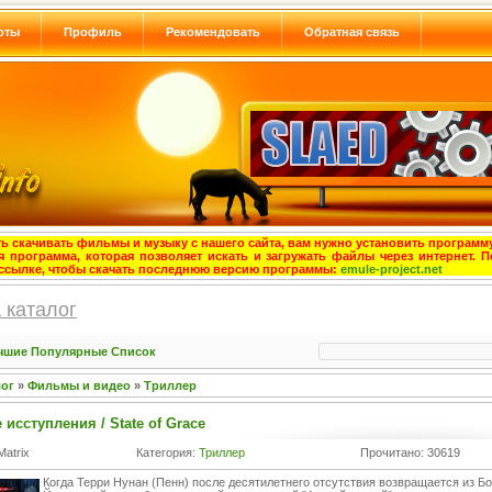
оты
Профиль
Рекомендовать
Обратная связь
ь скачивать фильмы и музыку с нашего сайта, вам нужно установить программу
я программа, которая позволяет искать и загружать файлы через интернет. П
ссылке, чтобы скачать последнюю версию программы:
emule-project.net
 каталог
чшие
Популярные
Список
лог
»
Фильмы и видео
»
Триллер
исступления / State of Grace
Matrix
Категория:
Триллер
Прочитано: 30619
Когда Терри Нунан (Пенн) после десятилетнего отсутствия возвращается из Б