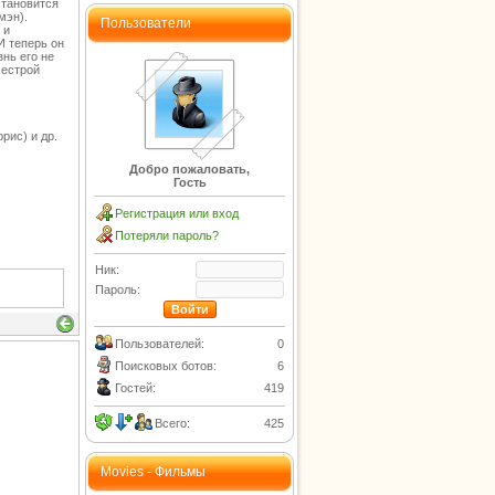
становится
мэн).
Пользователи
 и
И теперь он
нь его не
сестрой
рис) и др.
Добро пожаловать,
Гость
Регистрация или вход
Потеряли пароль?
Ник:
Пароль:
Пользователей:
0
Поисковых ботов:
6
Гостей:
419
Всего:
425
Movies - Фильмы