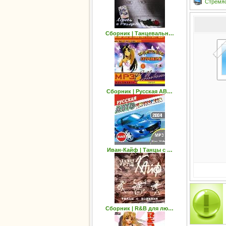
Стремяс
Сборник | Танцевальн…
Сборник | Русская АВ…
Иван-Кайф | Танцы с …
Сборник | R&B для лю…