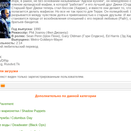
Йорк, в район, не без оснований называемый "Адской кухней", он немедленно 
членом ирландской мафии, в которой "работает" и его лучший друг Джеки (Олд
Старший брат Джеки теперь стал боссом (Харрис), и вместе они делают то, что
полагается делать мафиози. Но все не так просто для Терри. Он полицейский. 
разрывается между чувством долга и привязанностью к старым друзьям. И жиз
становится проще от возобновления отношений с его первой любовью (Райт), 
братьев-бандитов.
Год выпуска:
1990
Режиссёр:
Phil Joanou (Фил Джоаноу)
В ролях:
Sean Penn (Шон Пенн), Gary Oldman (Гэри Олдмэн), Ed Harris (Эд Хар
Выпущено:
Metro-Goldwyn-Mayer
льность:
2:14
ий любительский перевод
X
VDRip
g, Rusdvd.Tk
ля загрузки
екст виден только зарегистрированным пользователям.
Дополнительно по данной категории
 Pavement
 марионетки / Shadow Puppets
лумба / Columbus Day
 воды / Deadwater (Black Ops)