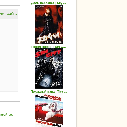
Даль небесная | Sky …
ментарий: 1
Город грехов | Sin C…
Лохматый папа | The …
рируйтесь
.