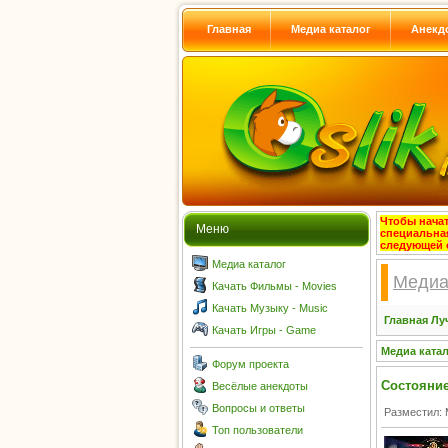
Главная
Медиа каталог
Анекд
Чтобы начат
Меню
специальна
следующей 
Медиа каталог
Медиа
Качать Фильмы - Movies
Качать Музыку - Music
Главная
Лу
Качать Игры - Game
Медиа ката
Форум проекта
Состояние 
Весёлые анекдоты
Вопросы и ответы
Разместил: 
Топ пользователи