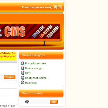
Регистрация или вход
 E-Mule. Это
Новые анекдоты
ерейдите по
Российские хаке…
Новая порода…
ОРЗ
Поступает майор…
На пляже
Поиск по сайту
остона в Нью-