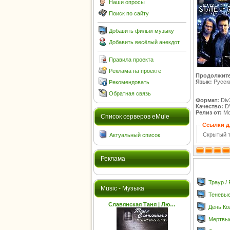
Наши опросы
Поиск по сайту
Добавить фильм музыку
Добавить весёлый анекдот
Правила проекта
Реклама на проекте
Продолжите
Язык:
Русск
Рекомендовать
Обратная связь
Формат:
Div
Качество:
D
Релиз от:
Mc
Cписок серверов eMule
Ссылки д
Скрытый т
Актуальный список
Реклама
Траур /
Music - Музыка
Теневые
Славянская Таня | Лю…
День Ко
Мертвые