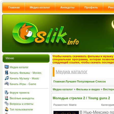
Главная
Медиа каталог
Анекдоты
Профиль
Рек
Чтобы начать скачивать фильмы и музыку с
Меню
специальная программа, которая позволя
следующей ссылке, чтобы скачать после
Медиа каталог
Медиа каталог
Качать Фильмы - Movies
Качать Музыку - Music
Главная
Лучшие
Популярные
Список
Качать Игры - Game
Медиа каталог
»
Фильмы и видео
»
Вестер
Форум проекта
Молодые стрелки 2 / Young guns 2
Весёлые анекдоты
Вопросы и ответы
Разместил: Matrix
Категори
Топ пользователи
В Нью-Мексико п