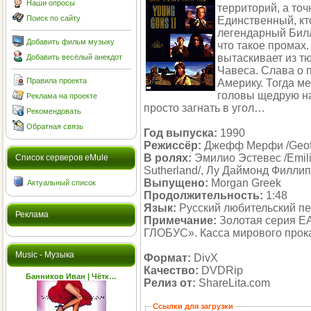
Наши опросы
территорий, а точ
Поиск по сайту
Единственный, кто
легендарный Билл
Добавить фильм музыку
что такое промах
вытаскивает из т
Добавить весёлый анекдот
Чавеса. Слава о 
Правила проекта
Америку. Тогда ме
головы щедрую наг
Реклама на проекте
просто загнать в угол…
Рекомендовать
Обратная связь
Год выпуска:
1990
Режиссёр:
Джефф Мерфи /Geof
В ролях:
Эмилио Эстевес /Emili
Cписок серверов eMule
Sutherland/, Лу Даймонд Филлип
Выпущено:
Morgan Greek
Актуальный список
Продолжительность:
1:48
Язык:
Русский любительский п
Реклама
Примечание:
Золотая серия 
ГЛОБУС». Касса мирового прока
Music - Музыка
Формат:
DivX
Качество:
DVDRip
Банников Иван | Чётк…
Релиз от:
ShareLita.com
Ссылки для загрузки