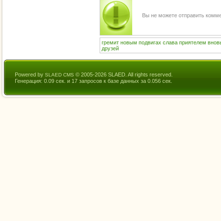
Вы не можете отправить комм
гремит
новым
подвигах
слава
приятелем
внов
друзей
Powered by
© 2005-2026 SLAED. All rights reserved.
SLAED CMS
Генерация: 0.09 сек. и 17 запросов к базе данных за 0.056 сек.