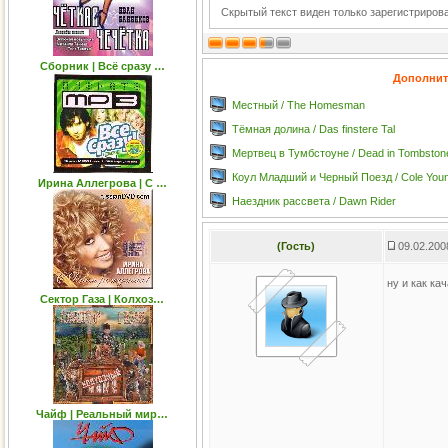
Скрытый текст виден только зарегистриро
Сборник | Всё сразу …
Дополнит
Местный / The Homesman
Тёмная долина / Das finstere Tal
Мертвец в Тумбстоуне / Dead in Tombston
Коул Младший и Черный Поезд / Cole Young
Ирина Аллегрова | С …
Наездник рассвета / Dawn Rider
(Гость)
09.02.200
ну и как ка
Сектор Газа | Колхоз…
Чайф | Реальный мир…