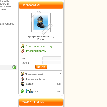
к в зоне
рубку и
Пользователи
дом своего
Очень
дин /Charles
Добро пожаловать,
Гость
Регистрация или вход
Потеряли пароль?
Ник:
Пароль:
Пользователей:
0
Поисковых ботов:
5
Гостей:
541
Всего:
546
Movies - Фильмы