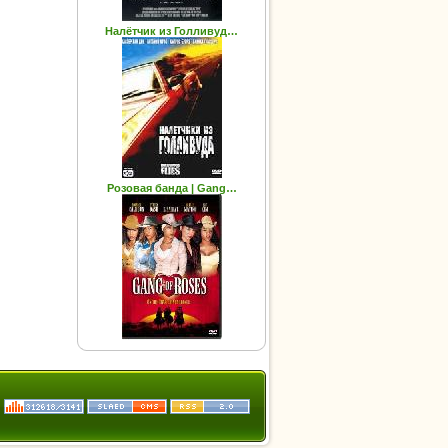
Налётчик из Голливуд…
Розовая банда | Gang…