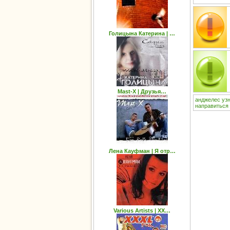
Голицына Катерина | …
Mast-X | Друзья…
анджелес
уз
направиться
Лена Кауфман | Я отр…
Various Artists | XX…