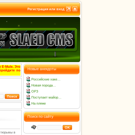
Регистрация или вход
 E-Mule. Это
Новые анекдоты
ерейдите по
Российские хаке…
Новая порода…
ОРЗ
Поступает майор…
На пляже
Поиск по сайту
я тюрьмы в