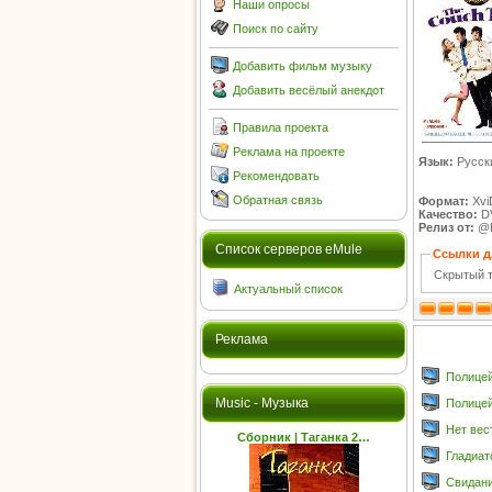
Наши опросы
Поиск по сайту
Добавить фильм музыку
Добавить весёлый анекдот
Правила проекта
Реклама на проекте
Язык:
Русск
Рекомендовать
Обратная связь
Формат:
Xvi
Качество:
D
Релиз от:
@P
Cписок серверов eMule
Ссылки д
Скрытый т
Актуальный список
Реклама
Полицейс
Music - Музыка
Полицей
Нет вест
Cборник | Таганка 2…
Гладиат
Свидание