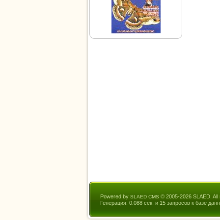
Powered by
© 2005-2026 SLAED. All r
SLAED CMS
Генерация: 0.088 сек. и 15 запросов к базе данн