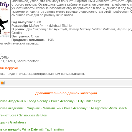
Иллинойсе, узнав, что его могут признать нормальным и послать отбывать сро
строгого режима. Оставшись один в кабинете врача, он снимает телефонную т
узнает новости, которые позволяют ему направиться в Лос-Анджелес и под ви
тюремного психиатра занять место ведущего специалиста в этой профессии. 
смешная комедия по роману Кена Колба.
Год выпуска:
1988
Режиссёр:
Майкл Ритчи /Michael Ritchie
В ролях:
Дэн Эйкройд /Dan Aykroyd/, Уолтер Мэттоу /Walter Matthau/, Чарлз Гро
Grodin/
Выпущено:
Orion
Продолжительность:
1:33
ий любительский перевод
D
VDRip
D, KAMO, ShareReactor.ru
ля загрузки
екст виден только зарегистрированным пользователям.
Дополнительно по данной категории
кая Академия 6: Город в асаде / Police Academy 6: City under siege
ская академия 5: Задание - Майами Бич / Police Academy 5: Assignment Miami Beach
ей от Бога / Sin noticias de Dios
орши / Gladiatress
 со звездой / Win a Date with Tad Hamilton!