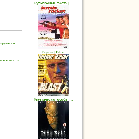
Бутылочная Ракета | …
рируйтесь
.
Взрыв | Blast
ись
новости
Генетическая особь |…