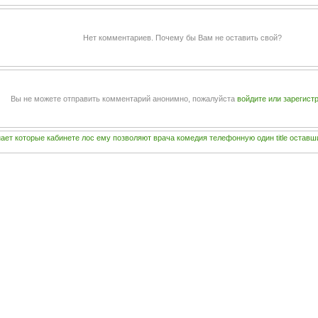
Нет комментариев. Почему бы Вам не оставить свой?
Вы не можете отправить комментарий анонимно, пожалуйста
войдите или зарегист
нает
которые
кабинете
лос
ему
позволяют
врача
комедия
телефонную
один
title
оставш