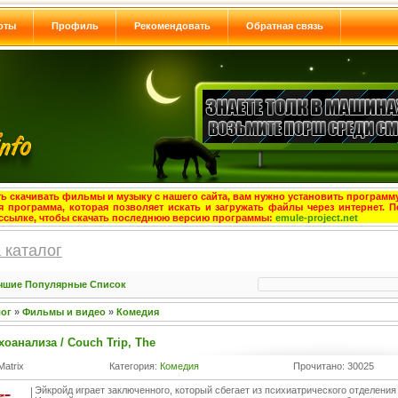
оты
Профиль
Рекомендовать
Обратная связь
ь скачивать фильмы и музыку с нашего сайта, вам нужно установить программу
я программа, которая позволяет искать и загружать файлы через интернет. П
ссылке, чтобы скачать последнюю версию программы:
emule-project.net
 каталог
чшие
Популярные
Список
лог
»
Фильмы и видео
»
Комедия
хоанализа / Couch Trip, The
Matrix
Категория:
Комедия
Прочитано: 30025
Эйкройд играет заключенного, который сбегает из психиатрического отделени