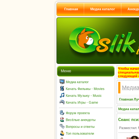
Главная
Медиа каталог
Анекд
Чтобы начат
Меню
специальна
следующей 
Медиа каталог
Медиа
Качать Фильмы - Movies
Качать Музыку - Music
Главная
Лу
Качать Игры - Game
Медиа ката
Форум проекта
Сеанс пси
Весёлые анекдоты
Вопросы и ответы
Разместил: 
Топ пользователи