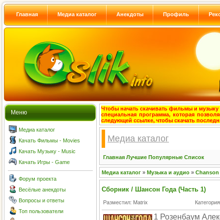
Главная
Медиа каталог
Анекдоты
Профиль
Рек
Чтобы начать скачивать фильмы и музыку с
Меню
специальная программа, которая позволя
следующей ссылке, чтобы скачать после
Медиа каталог
Медиа каталог
Качать Фильмы - Movies
Качать Музыку - Music
Главная
Лучшие
Популярные
Список
Качать Игры - Game
Медиа каталог
»
Музыка и аудио
»
Chanson
Форум проекта
Сборник / Шансон Года (Часть 1)
Весёлые анекдоты
Вопросы и ответы
Разместил: Matrix
Категори
Топ пользователи
1 Розенбаум Алек