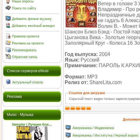
Наши опросы
Ветер в голове 3
Поиск по сайту
Владимир - Про р
Непраздничные дн
Добавить фильм музыку
не гадать 8 Алекс
Волин В. - Может 
Добавить весёлый анекдот
Шансон Блюз Бэнд - Постой паро
Правила проекта
Цыганова Вика - Золотые георги
Заполярный Круг - Колеса 16 З
Реклама на проекте
Рекомендовать
Год выпуска:
2004
Обратная связь
Язык:
Русский
Примечание:
ПАРОЛЬ К АРХИВУ 
Cписок серверов eMule
Формат:
MP3
Релиз от:
ShareLita.com
Актуальный список
Ссылки для загрузки
Реклама
Скрытый текст виден только зарегистриро
Music - Музыка
Дополнит
Sampler | Лучшие бла…
Американка / Медвеженок
Американка / Институтка (Черный ворон)