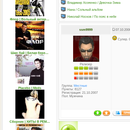
Владимир Хозяенко / Девочка-Зима
Нана / Cольный альбом
Николай Носков / По пояс в небе
Флор | Вольный ветер…
ssm9999
07.10.200
Супер. 
Шан-Хай | Белая бере…
Релизер
Группа:
Местные
Placebo | Meds
Пункты: 8127
Регистрация: 21.10.2007
Пол: Мужчина
Сборник | ХИТЫ В РЕМ…