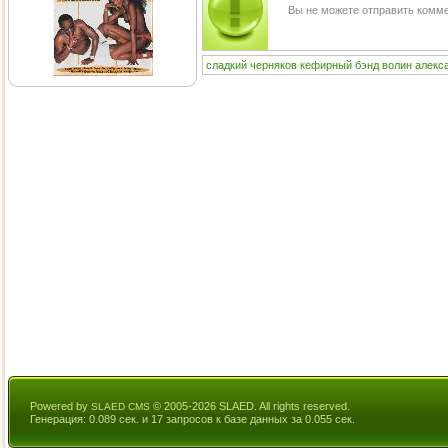
Вы не можете отправить комм
сладкий
черняков
кефирный
бэнд
волин
алекс
Powered by
© 2005-2026 SLAED. All rights reserved.
SLAED CMS
Генерация: 0.089 сек. и 17 запросов к базе данных за 0.055 сек.