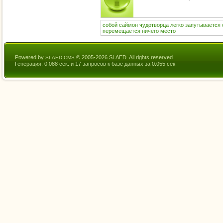
собой
саймон
чудотворца
легко
запутывается
перемещается
ничего
место
Powered by
© 2005-2026 SLAED. All rights reserved.
SLAED CMS
Генерация: 0.088 сек. и 17 запросов к базе данных за 0.055 сек.