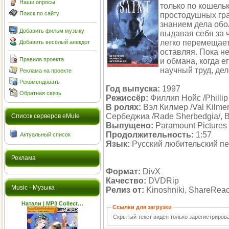
Наши опросы
только по кошель
Поиск по сайту
простодушных гра
знанием дела обо
Добавить фильм музыку
выдавая себя за 
легко перемещаетс
Добавить весёлый анекдот
оставляя. Пока н
Правила проекта
и обмана, когда е
научный труд, дел
Реклама на проекте
Рекомендовать
Год выпуска:
1997
Обратная связь
Режиссёр:
Филлип Нойс /Phillip
В ролях:
Вэл Килмер /Val Kilmer
Сербеджиа /Rade Sherbedgia/, 
Cписок серверов eMule
Выпущено:
Paramount Pictures
Продолжительность:
1:57
Актуальный список
Язык:
Русский любительский п
Реклама
Формат:
DivX
Качество:
DVDRip
Music - Музыка
Релиз от:
Kinoshniki, ShareReact
Натали | MP3 Collect…
Ссылки для загрузки
Скрытый текст виден только зарегистриро