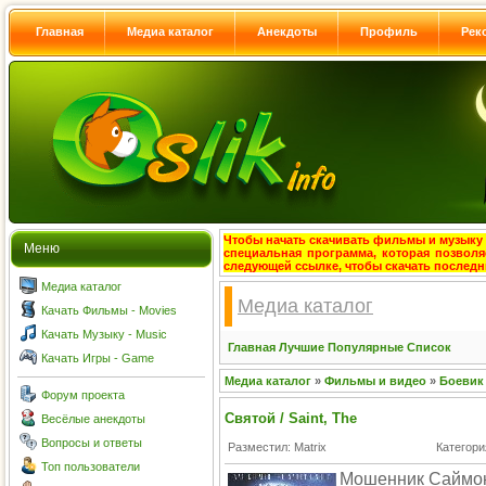
Главная
Медиа каталог
Анекдоты
Профиль
Рек
Чтобы начать скачивать фильмы и музыку с
Меню
специальная программа, которая позволя
следующей ссылке, чтобы скачать после
Медиа каталог
Медиа каталог
Качать Фильмы - Movies
Качать Музыку - Music
Главная
Лучшие
Популярные
Список
Качать Игры - Game
Медиа каталог
»
Фильмы и видео
»
Боевик
Форум проекта
Святой / Saint, The
Весёлые анекдоты
Вопросы и ответы
Разместил: Matrix
Категори
Топ пользователи
Мошенник Саймон 