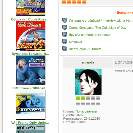
Дополнит
Сборник | Coole Russ…
Интервью с убийцей / Interview with a Hitm
Средь бела дня / The Cold Light of Day
Дружба особого назначения
Механик
Шесть пуль / 6 Bullets
Буланова Татьяна | 9…
amanda
27.07.201
милый фил
ID&T Trance 2004 Vol…
Группа:
Пользователи
Пункты: 3697
Регистрация: 23.01.2010
Пол: Женщина
VA | Promo Only Unde…