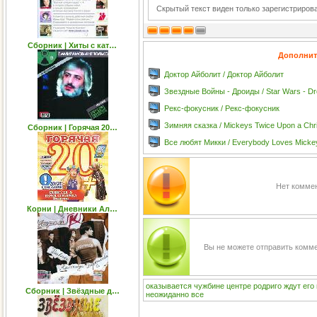
Скрытый текст виден только зарегистриро
Сборник | Хиты с кат…
Дополнит
Доктор Айболит / Доктор Айболит
Звездные Войны - Дроиды / Star Wars - Dr
Рекс-фокусник / Рекс-фокусник
Зимняя сказка / Mickeys Twice Upon a Chr
Сборник | Горячая 20…
Все любят Микки / Everybody Loves Micke
Нет коммен
Корни | Дневники Ал…
Вы не можете отправить комм
оказывается
чужбине
центре
родриго
ждут
его
Сборник | Звёздные д…
неожиданно
все