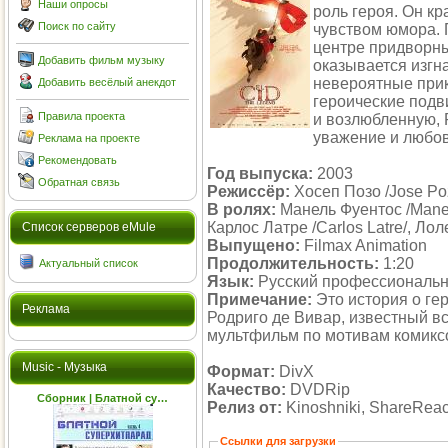
Наши опросы
роль героя. Он к
Поиск по сайту
чувством юмора. 
центре придворных
Добавить фильм музыку
оказывается изгн
невероятные при
Добавить весёлый анекдот
героические подви
Правила проекта
и возлюбленную, 
уважение и любов
Реклама на проекте
Рекомендовать
Год выпуска:
2003
Обратная связь
Режиссёр:
Хосеп Позо /Jose Po
В ролях:
Манель Фуентос /Manel
Карлос Латре /Carlos Latre/, Ло
Cписок серверов eMule
Выпущено:
Filmax Animation
Продолжительность:
1:20
Актуальный список
Язык:
Русский профессиональ
Примечание:
Это история о ге
Реклама
Родриго де Вивар, известный 
мультфильм по мотивам комикс
Music - Музыка
Формат:
DivX
Качество:
DVDRip
Сборник | Блатной су…
Релиз от:
Kinoshniki, ShareReact
Ссылки для загрузки