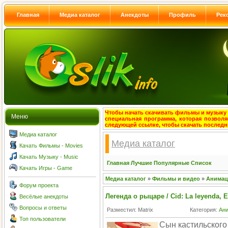
Главная
Медиа каталог
Анекдоты
Профиль
Рек
Чтобы начать скачивать фильмы и музыку с
Меню
специальная программа, которая позволя
следующей ссылке, чтобы скачать после
Медиа каталог
Медиа каталог
Качать Фильмы - Movies
Качать Музыку - Music
Главная
Лучшие
Популярные
Список
Качать Игры - Game
Медиа каталог
»
Фильмы и видео
»
Анима
Форум проекта
Легенда о рыцаре / Cid: La leyenda, E
Весёлые анекдоты
Вопросы и ответы
Разместил: Matrix
Категория:
Ан
Топ пользователи
Сын кастильского