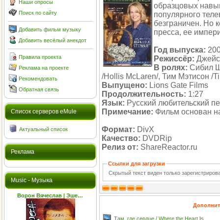
Наши опросы
образцовых навык
Поиск по сайту
популярного теле
безграничен. Но к
Добавить фильм музыку
пресса, ее импери
Добавить весёлый анекдот
Год выпуска:
20
Правила проекта
Режиссёр:
Джейсо
В ролях:
Сибил Ше
Реклама на проекте
/Hollis McLaren/, Тим Мэтисон /
Рекомендовать
Выпущено:
Lions Gate Films
Обратная связь
Продолжительность:
1:27
Язык:
Русский любительский п
Примечание:
Фильм основан на
Cписок серверов eMule
Формат:
DivX
Актуальный список
Качество:
DVDRip
Релиз от:
ShareReactor.ru
Реклама
Ссылки для загрузки
Скрытый текст виден только зарегистриро
Music - Музыка
Ворон Вячеслав | Эше…
Дополнит
Там, где сердце / Where the Heart Is