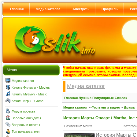
Главная
Медиа каталог
Анекдоты
Профиль
Рек
Чтобы начать скачивать фильмы и музыку с
Меню
специальная программа, которая позволя
следующей ссылке, чтобы скачать после
Медиа каталог
Медиа каталог
Качать Фильмы - Movies
Качать Музыку - Music
Главная
Лучшие
Популярные
Список
Качать Игры - Game
Медиа каталог
»
Фильмы и видео
»
Драма
Форум проекта
История Марты Стюарт / Martha, Inc.:
Весёлые анекдоты
Вопросы и ответы
Разместил: Matrix
Категор
Топ пользователи
История Марты Ст