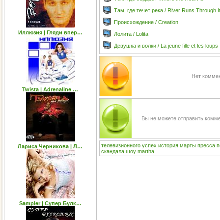
Там, где течет река / River Runs Through It
Происхождение / Creation
Иллюзия | Гляди впер…
Лолита / Lolita
Девушка и волки / La jeune fille et les loups
Нет коммен
Twista | Adrenaline …
Вы не можете отправить комм
телевизионного
успех
история
марты
пресса
п
Лариса Черникова | Л…
скандала
шоу
martha
Sampler | Cупер Булк…