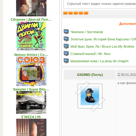
Скрытый текст виден только зарегистриро
Сборник | Двигай Поп…
Дополнит
Чемпион / Secretariat
Золотые руки. История Бена Карсона / Gif
Мой брат, Брюс Ли / Bruce Lee,My Brother
Славный малый / Mr. Nice
Various Artists | Со…
Шагреневая кожа / La peau de chagrin
GIGINIO (Гость)
30.01.201
а как филь
Sampler | Super Bita…
5`NIZZA | 05