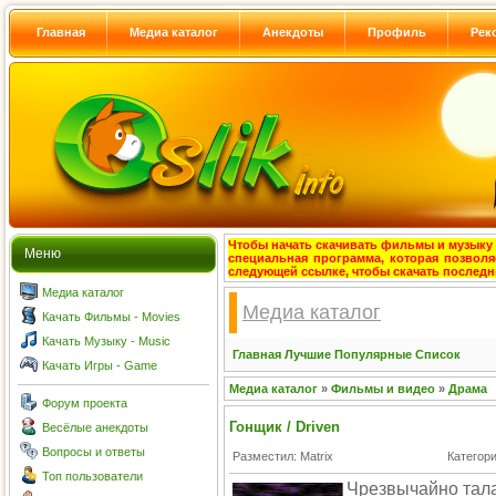
Главная
Медиа каталог
Анекдоты
Профиль
Рек
Чтобы начать скачивать фильмы и музыку с
Меню
специальная программа, которая позволя
следующей ссылке, чтобы скачать после
Медиа каталог
Медиа каталог
Качать Фильмы - Movies
Качать Музыку - Music
Главная
Лучшие
Популярные
Список
Качать Игры - Game
Медиа каталог
»
Фильмы и видео
»
Драма
Форум проекта
Гонщик / Driven
Весёлые анекдоты
Вопросы и ответы
Разместил: Matrix
Категор
Топ пользователи
Чрезвычайно тала