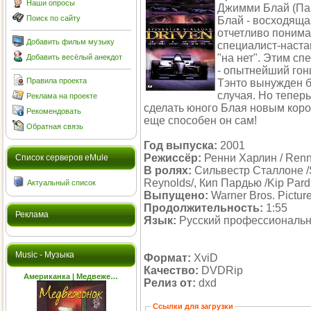
Наши опросы
Джимми Блай (Пар
Поиск по сайту
Блай - восходящая
отчетливо понима
Добавить фильм музыку
специалист-наста
"на нет". Этим с
Добавить весёлый анекдот
- опытнейший гон
Правила проекта
Тэнто вынужден б
случая. Но тепер
Реклама на проекте
сделать юного Блая новым корол
Рекомендовать
еще способен он сам!
Обратная связь
Год выпуска:
2001
Режиссёр:
Ренни Харлин / Renn
Cписок серверов eMule
В ролях:
Сильвестр Сталлоне /Sy
Reynolds/, Кип Пардью /Kip Pard
Актуальный список
Выпущено:
Warner Bros. Pictur
Продолжительность:
1:55
Реклама
Язык:
Русский профессиональ
Music - Музыка
Формат:
XviD
Качество:
DVDRip
Американка | Медвеже…
Релиз от:
dxd
Ссылки для загрузки