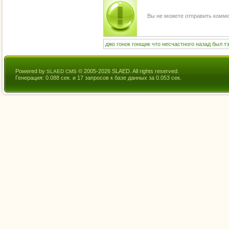
Вы не можете отправить комм
джо
гонок
гонщик
что
несчастного
назад
был
т
Powered by
© 2005-2026 SLAED. All rights reserved.
SLAED CMS
Генерация: 0.088 сек. и 17 запросов к базе данных за 0.053 сек.