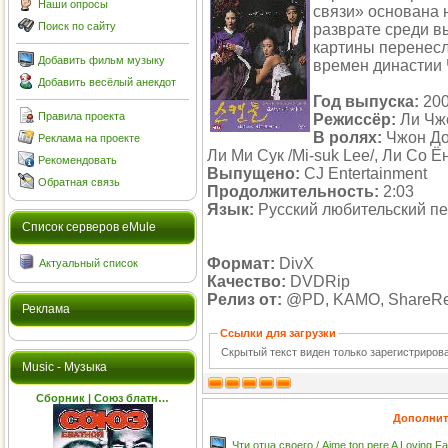
Наши опросы
связи» основана 
Поиск по сайту
разврате среди в
картины перенесл
Добавить фильм музыку
времен династии 
Добавить весёлый анекдот
Год выпуска:
20
Правила проекта
Режиссёр:
Ли Чже
В ролях:
Чжон До 
Реклама на проекте
Ли Ми Сук /Mi-suk Lee/, Ли Со Ё
Рекомендовать
Выпущено:
CJ Entertainment
Обратная связь
Продолжительность:
2:03
Язык:
Русский любительский п
Cписок серверов eMule
Формат:
DivX
Актуальный список
Качество:
DVDRip
Релиз от:
@PD, KAMO, ShareRea
Реклама
Ссылки для загрузки
Скрытый текст виден только зарегистриро
Music - Музыка
Сборник | Союз блатн…
Дополнит
Чти отца своего / Aime ton pere A Loving Fa