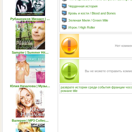
Чердачная история
Кровь и кости / Blood and Bones
Рубашников Михаил | …
Зеленая Миля / Green Mile
Игрок / High Roller
Нет коммен
Sampler | Summer Hit…
Вы не можете отправить комм
Юлия Началова | Музы…
разврате
истории
среди
события
франции
чос
романе
title
Валерия | МР3 Collec…