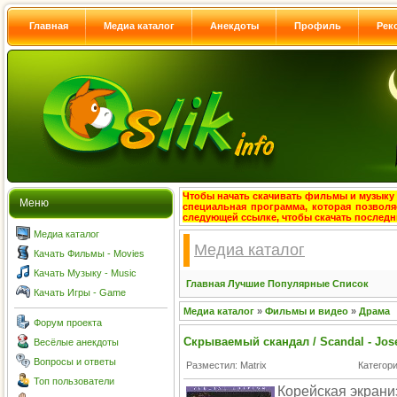
Главная
Медиа каталог
Анекдоты
Профиль
Рек
Чтобы начать скачивать фильмы и музыку с
Меню
специальная программа, которая позволя
следующей ссылке, чтобы скачать после
Медиа каталог
Медиа каталог
Качать Фильмы - Movies
Качать Музыку - Music
Главная
Лучшие
Популярные
Список
Качать Игры - Game
Медиа каталог
»
Фильмы и видео
»
Драма
Форум проекта
Скрываемый скандал / Scandal - Jos
Весёлые анекдоты
Вопросы и ответы
Разместил: Matrix
Категор
Топ пользователи
Корейская экран