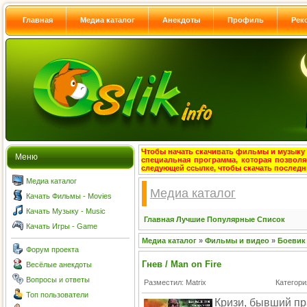
Главная
Медиа каталог
Анекдоты
Профиль
Рек
Чтобы начать скачивать фильмы и музыку с
Меню
специальная программа, которая позволя
следующей ссылке, чтобы скачать после
Медиа каталог
Медиа каталог
Качать Фильмы - Movies
Качать Музыку - Music
Главная
Лучшие
Популярные
Список
Качать Игры - Game
Медиа каталог
»
Фильмы и видео
»
Боевик
Форум проекта
Гнев / Man on Fire
Весёлые анекдоты
Вопросы и ответы
Разместил: Matrix
Категори
Топ пользователи
Кризи, бывший пр