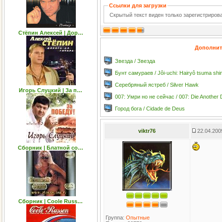
Ссылки для загрузки
Скрытый текст виден только зарегистриро
Стёпин Алексей | Дор…
Дополнит
Звезда / Звезда
Бунт самураев / Jôi-uchi: Hairyô tsuma sh
Серебряный ястреб / Silver Hawk
Игорь Слуцкий | За п…
007: Умри но не сейчас / 007: Die Another
Город бога / Cidade de Deus
viktr76
22.04.200
Сборник | Блатной со…
Сборник | Coole Russ…
Группа:
Опытные