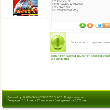
Пункты: 30779
Регистрация: 17.06.2008
Пол: Мужчина
Из: Московская обл.
Вы не можете отправить комм
кризи
такой
кажется
симпатией
беспросветной
дух
его
против
Powered by
© 2005-2026 SLAED. All rights reserved.
SLAED CMS
Генерация: 0.119 сек. и 17 запросов к базе данных за 0.078 сек.