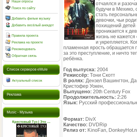
Наши опросы
отчаялся и разоч
Поиск по сайту
будучи в Мехико,
стать персональ
Добавить фильм музыку
девочки, чьи род
похищений детей 
Добавить весёлый анекдот
проникается к дев
Правила проекта
жизнь не кажется 
и укрепляется. Ко
Реклама на проекте
пламенная ярость обращается п
Рекомендовать
за это преступление, и ничто те
Обратная связь
ребёнка.
Год выпуска:
2004
Cписок серверов eMule
Режиссёр:
Тони Скотт
В ролях:
Дензел Вашингтон, Дак
Актуальный список
Кристофер Уокен,
Выпущено:
20th Century Fox
Реклама
Продолжительность:
2:26
Язык:
Русский профессиональ
Music - Музыка
Формат:
DivX
Крестовый Туз | Это …
Качество:
DVDRip
Релиз от:
KinoFan, DonkeyHot.n