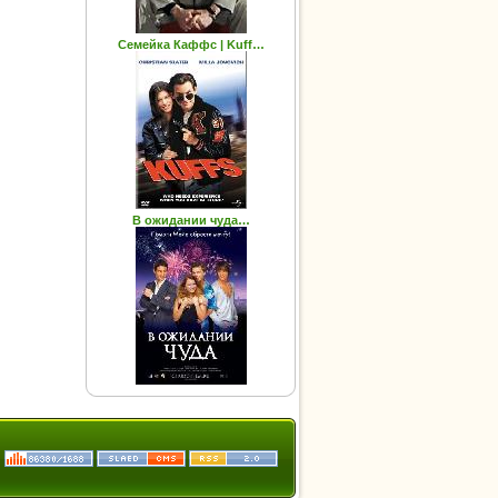
Семейка Каффс | Kuff…
В ожидании чуда…