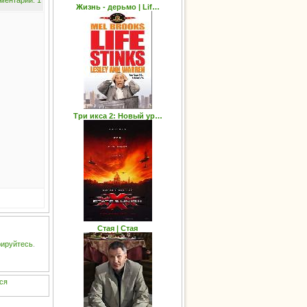
ментарий: 1
Жизнь - дерьмо | Lif…
Три икса 2: Новый ур…
Стая | Стая
рируйтесь
.
ся