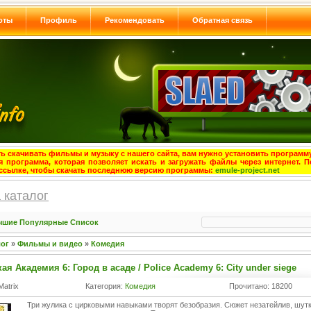
оты
Профиль
Рекомендовать
Обратная связь
ь скачивать фильмы и музыку с нашего сайта, вам нужно установить программу
я программа, которая позволяет искать и загружать файлы через интернет. П
ссылке, чтобы скачать последнюю версию программы:
emule-project.net
 каталог
чшие
Популярные
Список
лог
»
Фильмы и видео
»
Комедия
я Академия 6: Город в асаде / Police Academy 6: City under siege
Matrix
Категория:
Комедия
Прочитано: 18200
Три жулика с цирковыми навыками творят безобразия. Сюжет незатейлив, шутк