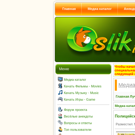
Главная
Медиа каталог
Анекд
Чтобы начат
Меню
специальна
следующей 
Медиа каталог
Медиа
Качать Фильмы - Movies
Качать Музыку - Music
Главная
Лу
Качать Игры - Game
Медиа ката
Форум проекта
Полицейска
Весёлые анекдоты
Вопросы и ответы
Разместил: 
Топ пользователи