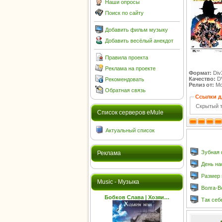
Наши опросы
Поиск по сайту
Добавить фильм музыку
Добавить весёлый анекдот
Правила проекта
Реклама на проекте
Формат:
Div
Качество:
D
Рекомендовать
Релиз от:
Mo
Обратная связь
Ссылки д
Скрытый т
Cписок серверов eMule
Актуальный список
Зубная ф
Реклама
День на
Размер и
Music - Музыка
Волга-В
Бобков Слава | Хозяи…
Так себ