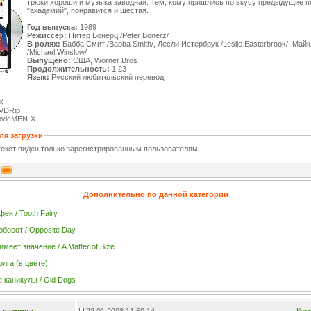
трюки хороши и музыка заводная. Тем, кому пришлись по вкусу предыдущие п
"академий", понравится и шестая.
Год выпуска:
1989
Режиссёр:
Питер Бонерц /Peter Bonerz/
В ролях:
Бабба Смит /Babba Smith/, Лесли Истербрук /Leslie Easterbrook/, Май
/Michael Winslow/
Выпущено:
США, Worner Bros
Продолжительность:
1:23
Язык:
Русский любительский перевод
X
VDRip
vicMEN-X
ля загрузки
екст виден только зарегистрированным пользователям.
Дополнительно по данной категории
ея / Tooth Fairy
оборот / Opposite Day
меет значение / A Matter of Size
олга (в цвете)
е каникулы / Old Dogs