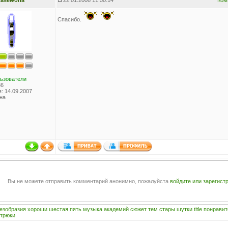
tasewona
22.01.2008 11:50:14
Ком
Спасибо.
ьзователи
36
: 14.09.2007
на
Вы не можете отправить комментарий анонимно, пожалуйста
войдите или зарегист
езобразия
хороши
шестая
пять
музыка
академий
сюжет
тем
стары
шутки
title
понравит
трюки