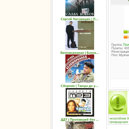
Сергей Наговицин | П…
Группа:
Пол
Пункты: 43
Регистрация
Беломорканал | Блата…
Пол: Мужчи
Сборник | Танцы до у…
незатейлив
б
ДДТ | Пропавший без …
предыдущие