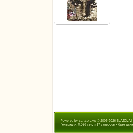
Powered by
© 2005-2026 SLAED. All r
SLAED CMS
Генерация: 0.096 сек. и 17 запросов к базе данн