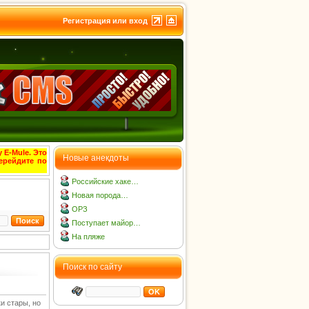
Регистрация или вход
 E-Mule. Это
Новые анекдоты
ерейдите по
Российские хаке…
Новая порода…
ОРЗ
Поступает майор…
На пляже
Поиск по сайту
и стары, но