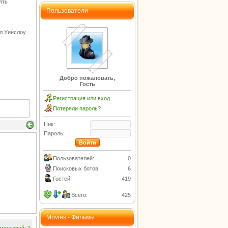
ять
Пользователи
кл Уинслоу
Добро пожаловать,
Гость
Регистрация или вход
Потеряли пароль?
Ник:
Пароль:
Пользователей:
0
Поисковых ботов:
6
Гостей:
419
Всего:
425
Movies - Фильмы