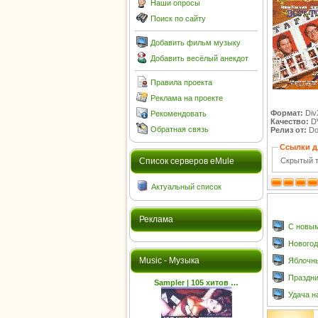
Наши опросы
Поиск по сайту
Добавить фильм музыку
Добавить весёлый анекдот
Правила проекта
Реклама на проекте
Формат:
Div
Рекомендовать
Качество:
D
Обратная связь
Релиз от:
Do
Ссылки д
Скрытый т
Cписок серверов eMule
Актуальный список
Реклама
С новым
Новогод
Music - Музыка
Яблочн
Праздни
Sampler | 105 хитов …
Удача н