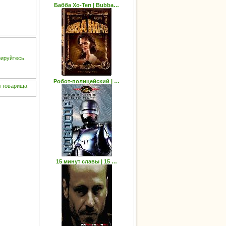
Бабба Хо-Теп | Bubba…
рируйтесь
.
Робот-полицейский | …
л
товарища
15 минут славы | 15 …