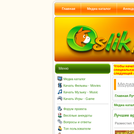
Главная
Медиа каталог
Анекд
Чтобы начат
Меню
специальна
следующей 
Медиа каталог
Медиа
Качать Фильмы - Movies
Качать Музыку - Music
Главная
Лу
Качать Игры - Game
Медиа ката
Форум проекта
Лучшие вр
Весёлые анекдоты
Вопросы и ответы
Разместил: 
Топ пользователи