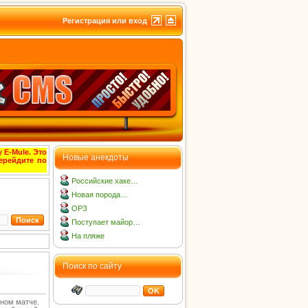
Регистрация или вход
 E-Mule. Это
Новые анекдоты
ерейдите по
Российские хаке…
Новая порода…
ОРЗ
Поступает майор…
На пляже
Поиск по сайту
ьном матче.