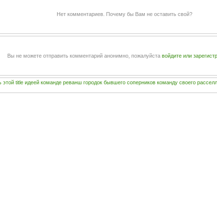
Нет комментариев. Почему бы Вам не оставить свой?
Вы не можете отправить комментарий анонимно, пожалуйста
войдите или зарегист
ь
этой
title
идеей
команде
реванш
городок
бывшего
соперников
команду
своего
рассел