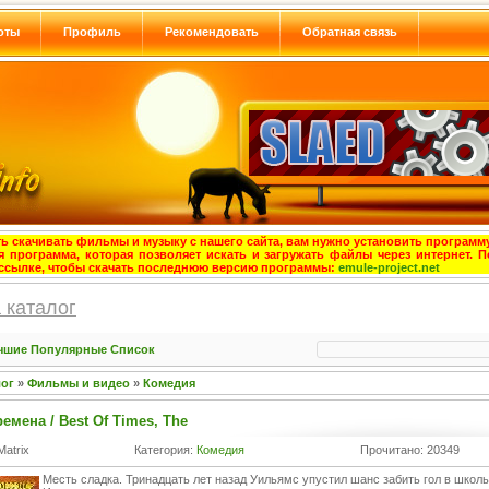
оты
Профиль
Рекомендовать
Обратная связь
ь скачивать фильмы и музыку с нашего сайта, вам нужно установить программу
я программа, которая позволяет искать и загружать файлы через интернет. П
ссылке, чтобы скачать последнюю версию программы:
emule-project.net
 каталог
чшие
Популярные
Список
лог
»
Фильмы и видео
»
Комедия
емена / Best Of Times, The
Matrix
Категория:
Комедия
Прочитано: 20349
Месть сладка. Тринадцать лет назад Уильямс упустил шанс забить гол в школ