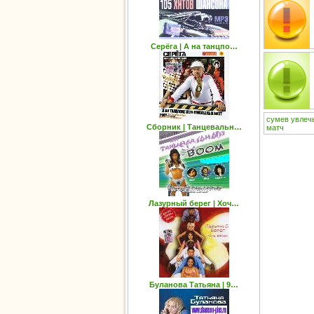
Серёга | А на танцпо…
сумев
увлеч
Сборник | Танцевальн…
матч
Лазурный берег | Хоч…
Буланова Татьяна | 9…