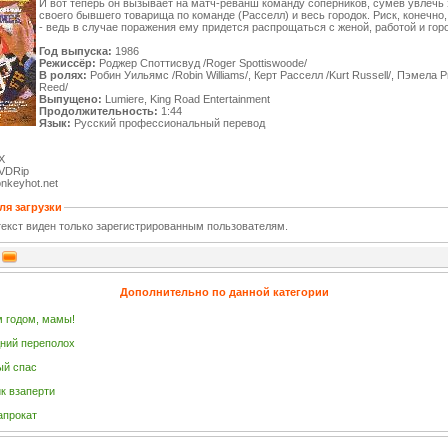
И вот теперь он вызывает на матч-реванш команду соперников, сумев увлечь 
своего бывшего товарища по команде (Расселл) и весь городок. Риск, конечно,
- ведь в случае поражения ему придется распрощаться с женой, работой и горо
Год выпуска:
1986
Режиссёр:
Роджер Споттисвуд /Roger Spottiswoode/
В ролях:
Робин Уильямс /Robin Williams/, Керт Расселл /Kurt Russell/, Пэмела 
Reed/
Выпущено:
Lumiere, King Road Entertainment
Продолжительность:
1:44
Язык:
Русский профессиональный перевод
X
VDRip
nkeyhot.net
ля загрузки
екст виден только зарегистрированным пользователям.
Дополнительно по данной категории
 годом, мамы!
ний переполох
ый спас
к взаперти
апрокат