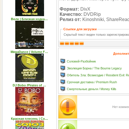
Формат:
DivX
Качество:
DVDRip
Релиз от:
Kinoshniki, ShareReact
Волк | Близкая ходка…
Ссылки для загрузки
Скрытый текст виден только зарегистриро
MegaDance | Volume F…
Дополнит
Соловей-Разбойник
Эволюция Борна / The Bourne Legacy
Обитель Зла: Возмездие / Resident Evil: Re
Срочная доставка / Premium Rush
DJ Bobo /Pirates of …
Смертельные деньги / Money Kills
Нет коммен
Красная плесень | Со…