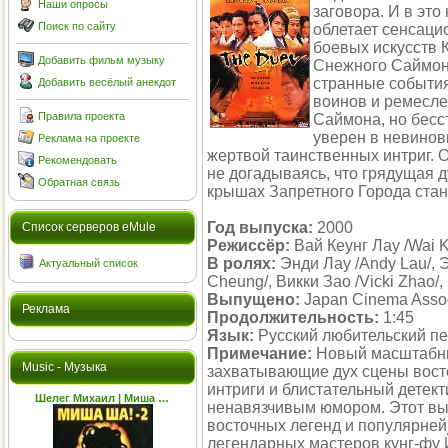
Наши опросы
заговора. И в эт
Поиск по сайту
облетает сенсаци
боевых искусств 
Добавить фильм музыку
Снежного Саймон
странные события
Добавить весёлый анекдот
воинов и ремесле
Правила проекта
Саймона, но бес
уверен в невинов
Реклама на проекте
жертвой таинственных интриг. 
Рекомендовать
не догадываясь, что грядущая 
Обратная связь
крышах Запретного Города стане
Год выпуска:
2000
Cписок серверов eMule
Режиссёр:
Вай Кеунг Лау /Wai 
В ролях:
Энди Лау /Andy Lau/, Э
Актуальный список
Cheung/, Викки Зао /Vicki Zhao/,
Выпущено:
Japan Cinema Assoc
Реклама
Продолжительность:
1:45
Язык:
Русский любительский п
Примечание:
Новый масштабны
Music - Музыка
захватывающие дух сцены вост
интриги и блистательный детек
Шелег Михаил | Миша …
ненавязчивым юмором. Этот в
восточных легенд и популярней
легендарных мастеров кунг-фу 