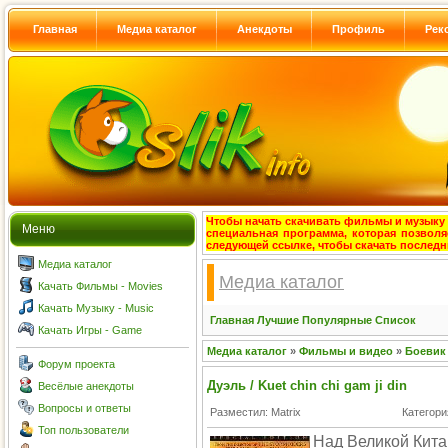
Главная
Медиа каталог
Анекдоты
Профиль
Рек
Чтобы начать скачивать фильмы и музыку с
Меню
специальная программа, которая позволя
следующей ссылке, чтобы скачать после
Медиа каталог
Медиа каталог
Качать Фильмы - Movies
Качать Музыку - Music
Главная
Лучшие
Популярные
Список
Качать Игры - Game
Медиа каталог
»
Фильмы и видео
»
Боевик
Форум проекта
Дуэль / Kuet chin chi gam ji din
Весёлые анекдоты
Вопросы и ответы
Разместил: Matrix
Категори
Топ пользователи
Над Великой Кита