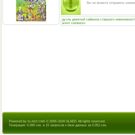
Вы не можете отправить комм
дуэль
девятый
саймона
ставшего
невиновнос
агент
снежного
Powered by
© 2005-2026 SLAED. All rights reserved.
SLAED CMS
Генерация: 0.085 сек. и 15 запросов к базе данных за 0.052 сек.