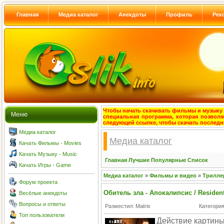
Главная
Медиа каталог
Анекдоты
Профиль
Рек
Чтобы начать скачивать фильмы и музыку с
Меню
специальная программа, которая позволя
следующей ссылке, чтобы скачать после
Медиа каталог
Медиа каталог
Качать Фильмы - Movies
Качать Музыку - Music
Главная
Лучшие
Популярные
Список
Качать Игры - Game
Медиа каталог
»
Фильмы и видео
»
Трилле
Форум проекта
Обитель зла - Апокалипсис / Resident
Весёлые анекдоты
Вопросы и ответы
Разместил: Matrix
Категори
Топ пользователи
Действие картины