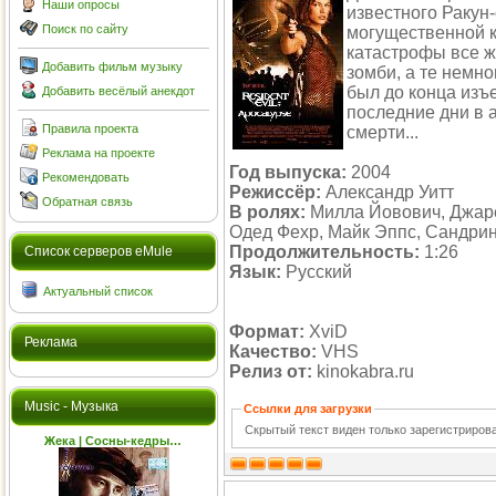
Наши опросы
известного Ракун-
Поиск по сайту
могущественной к
катастрофы все ж
Добавить фильм музыку
зомби, а те немн
был до конца изъ
Добавить весёлый анекдот
последние дни в 
Правила проекта
смерти...
Реклама на проекте
Год выпуска:
2004
Рекомендовать
Режиссёр:
Александр Уитт
Обратная связь
В ролях:
Милла Йовович, Джаре
Одед Фехр, Майк Эппс, Сандрин
Продолжительность:
1:26
Cписок серверов eMule
Язык:
Русский
Актуальный список
Формат:
XviD
Реклама
Качество:
VHS
Релиз от:
kinokabra.ru
Music - Музыка
Ссылки для загрузки
Скрытый текст виден только зарегистриро
Жека | Сосны-кедры…