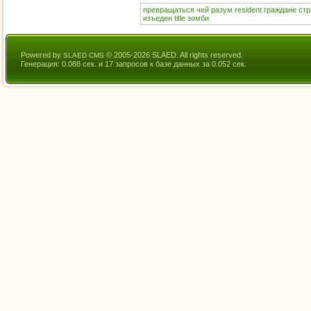
превращаться
чей
разум
resident
граждане
стр
изъеден
title
зомби
Powered by
© 2005-2026 SLAED. All rights reserved.
SLAED CMS
Генерация: 0.088 сек. и 17 запросов к базе данных за 0.052 сек.