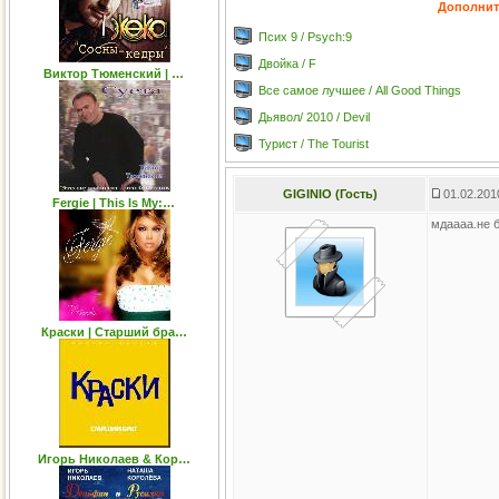
Дополнит
Псих 9 / Psych:9
Двойка / F
Виктор Тюменский | …
Все самое лучшее / All Good Things
Дьявол/ 2010 / Devil
Турист / The Tourist
GIGINIO (Гость)
01.02.201
Fergie | This Is My:…
мдаааа.не 
Краски | Старший бра…
Игорь Николаев & Кор…