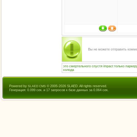
Вы не можете отправить комм
это
смертельного
спустя
impact
только
паркер
холода
Powered by
© 2005-2026 SLAED. All rights reserved.
SLAED CMS
Генерация: 0.099 сек. и 17 запросов к базе данных за 0.064 сек.