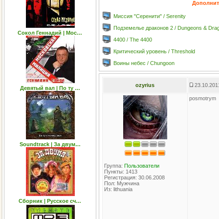
Дополнит
Миссия "Серенити" / Serenity
Подземелье драконов 2 / Dungeons & Drag
Сокол Геннадий | Мос…
4400 / The 4400
Критический уровень / Threshold
Воины небес / Chungoon
ozyrius
23.10.201
Девятый вал | По ту …
posmotrym
Soundtrack | За двум…
Группа:
Пользователи
Пункты: 1413
Регистрация: 30.06.2008
Пол: Мужчина
Из: lithuania
Сборник | Русское сч…