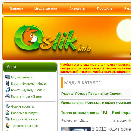
Главная
Медиа каталог
Анекдоты
Профиль
Рек
Чтобы начать скачивать фильмы и музыку с
Меню
специальная программа, которая позволя
следующей ссылке, чтобы скачать после
Медиа каталог
Медиа каталог
Качать Фильмы - Movies
Качать Музыку - Music
Главная
Лучшие
Популярные
Список
Качать Игры - Game
Медиа каталог
»
Фильмы и видео
»
Фантас
Форум проекта
После апокалипсиса / P.I. - Post Impa
Весёлые анекдоты
Вопросы и ответы
Разместил: Matrix
Категория:
Ф
Топ пользователи
В 2012 году посл