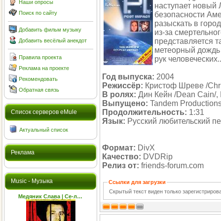
Наши опросы
наступает новый 
Поиск по сайту
безопасности Аме
разыскать в горо
Добавить фильм музыку
из-за смертельног
представляется т
Добавить весёлый анекдот
метеорный дождь 
Правила проекта
рук человеческих..
Реклама на проекте
Год выпуска:
2004
Рекомендовать
Режиссёр:
Кристоф Шреве /Chr
Обратная связь
В ролях:
Дин Кейн /Dean Cain/,
Выпущено:
Tandem Production
Продолжительность:
1:31
Cписок серверов eMule
Язык:
Русский любительский п
Актуальный список
Формат:
DivX
Реклама
Качество:
DVDRip
Релиз от:
friends-forum.com
Music - Музыка
Ссылки для загрузки
Скрытый текст виден только зарегистриро
Медяник Слава | Се-л…