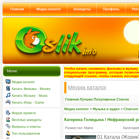
Главная
Медиа каталог
Анекдоты
Профиль
Рек
Чтобы начать скачивать фильмы и музыку с
Меню
специальная программа, которая позволя
следующей ссылке, чтобы скачать после
Медиа каталог
Медиа каталог
Качать Фильмы - Movies
Качать Музыку - Music
Главная
Лучшие
Популярные
Список
Качать Игры - Game
Медиа каталог
»
Музыка и аудио
»
Chanson
Форум проекта
Катерина Голицына / Нефраерский 
Весёлые анекдоты
Вопросы и ответы
Разместил: Matrix
Категори
Топ пользователи
01 Катала (Жорик