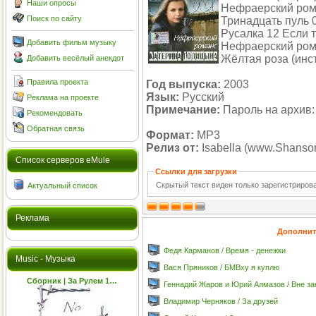
Наши опросы
Нефраерский рома
Поиск по сайту
Тринадцать пуль 
Русалка 12 Если 
Добавить фильм музыку
Нефраерский рома
Жёлтая роза (инс
Добавить весёлый анекдот
Правила проекта
Год выпуска:
2003
Язык:
Русский
Реклама на проекте
Примечание:
Пароль на архив:
Рекомендовать
Обратная связь
Формат:
MP3
Релиз от:
Isabella (www.Shanson
Cписок серверов eMule
Ссылки для загрузки
Скрытый текст виден только зарегистриро
Актуальный список
Реклама
Дополнит
Федя Карманов / Время - денежки
Music - Музыка
Вася Пряников / БМВху я куплю
Сборник | За Рулем 1…
Геннадий Жаров и Юрий Алмазов / Вне за
Владимир Черняков / За друзей