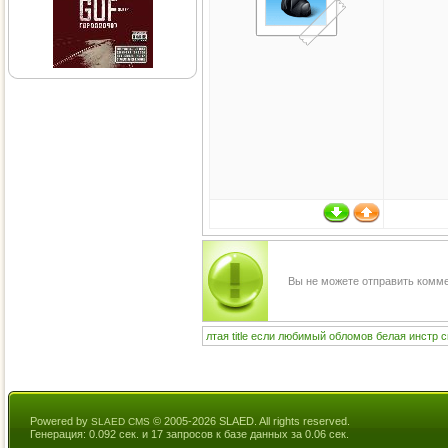
Вы не можете отправить комм
лтая
title
если
любимый
обломов
белая
инстр
с
Powered by
© 2005-2026 SLAED. All rights reserved.
SLAED CMS
Генерация: 0.092 сек. и 17 запросов к базе данных за 0.06 сек.