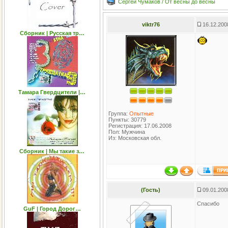
Сергей Чумаков / От весны до весны
viktr76
16.12.200
Сборник | Русская тр…
Тамара Гвeрдцители |…
Группа:
Опытные
Пункты: 30779
Регистрация: 17.06.2008
Пол: Мужчина
Из: Московская обл.
Сборник | Мы такие з…
(Гость)
09.01.200
Спасибо
GuF | Город Дорог…