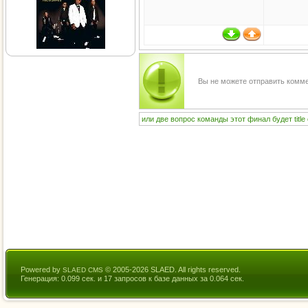
Вы не можете отправить комм
или
две
вопрос
команды
этот
финал
будет
title
Powered by
© 2005-2026 SLAED. All rights reserved.
SLAED CMS
Генерация: 0.099 сек. и 17 запросов к базе данных за 0.064 сек.