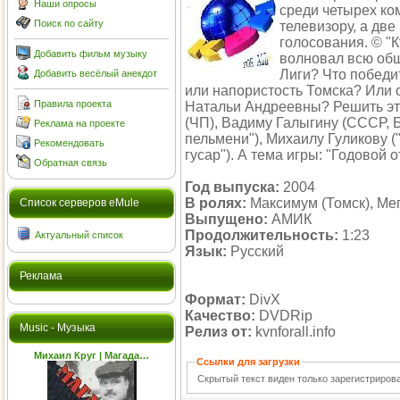
Наши опросы
среди четырех ко
Поиск по сайту
телевизору, а две
голосования. © "К
Добавить фильм музыку
волновал всю общ
Лиги? Что победи
Добавить весёлый анекдот
или напористость Томска? Или о
Правила проекта
Натальи Андреевны? Решить эт
(ЧП), Вадиму Галыгину (СССР, 
Реклама на проекте
пельмени"), Михаилу Гуликову (
Рекомендовать
гусар"). А тема игры: "Годовой о
Обратная связь
Год выпуска:
2004
В ролях:
Максимум (Томск), Мег
Cписок серверов eMule
Выпущено:
АМИК
Продолжительность:
1:23
Актуальный список
Язык:
Русский
Реклама
Формат:
DivX
Качество:
DVDRip
Music - Музыка
Релиз от:
kvnforall.info
Михаил Круг | Магада…
Ссылки для загрузки
Скрытый текст виден только зарегистриро