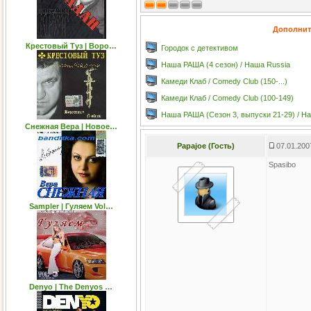
Дополнит
Крестовый Туз | Воро…
Городок с детективом
Наша РАША (4 сезон) / Наша Russia
Камеди Клаб / Comedy Club (150-...)
Камеди Клаб / Comedy Club (100-149)
Наша РАША (Сезон 3, выпуски 21-29) / Н
Снежная Вера | Новое…
Papajoe (Гость)
07.01.200
Spasibo
Sampler | Гуляем Vol…
Denyo | The Denyos …