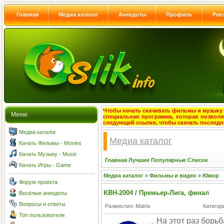
Главная
Медиа каталог
Анекдоты
Профиль
Рек
Чтобы начать скачивать фильмы и музыку с
Меню
специальная программа, которая позволя
следующей ссылке, чтобы скачать после
Медиа каталог
Медиа каталог
Качать Фильмы - Movies
Качать Музыку - Music
Главная
Лучшие
Популярные
Список
Качать Игры - Game
Медиа каталог
»
Фильмы и видео
»
Юмор
Форум проекта
KBH-2004 / Премьер-Лига, финал
Весёлые анекдоты
Вопросы и ответы
Разместил: Matrix
Категор
Топ пользователи
На этот раз борь