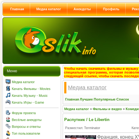
Главная
Медиа каталог
Анекдоты
Профиль
Рек
Чтобы начать скачивать фильмы и музыку с
Меню
специальная программа, которая позволя
следующей ссылке, чтобы скачать после
Медиа каталог
Медиа каталог
Качать Фильмы - Movies
Качать Музыку - Music
Главная
Лучшие
Популярные
Список
Качать Игры - Game
Медиа каталог
»
Фильмы и видео
»
Комеди
Форум проекта
Распутник / Le Libertin
Весёлые анекдоты
Вопросы и ответы
Разместил: Terminator
Кате
Топ пользователи
Франция, конец XV