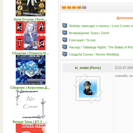
Дополнит
Катя Огонек | Катя…
Любовь приходит к палачу / Love Comes to
Возвращение Зума / Zoom
Сенсация / Scoop
Наскар / Talladega Nights: The Ballad of Ri
Сборник | Планета N…
Свадьба Сионы / Siones Wedding
st_snake (Гость)
21.07.200
спасибо, п
Сборник | Королева Д…
Белые Тени | БТ 3 - …