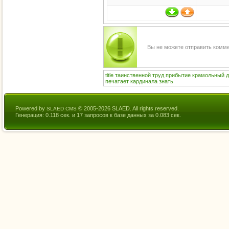
Вы не можете отправить комм
title
таинственной
труд
прибытие
крамольный
д
печатает
кардинала
знать
Powered by
© 2005-2026 SLAED. All rights reserved.
SLAED CMS
Генерация: 0.118 сек. и 17 запросов к базе данных за 0.083 сек.