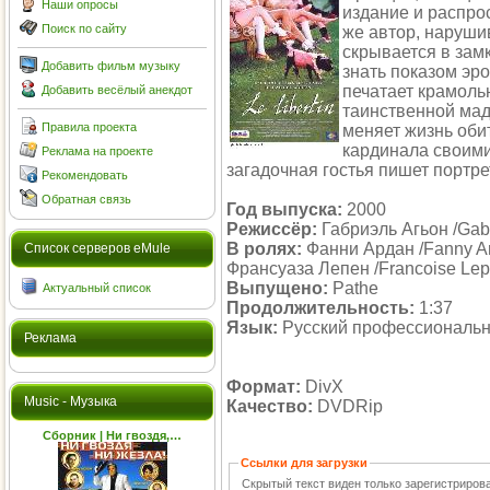
Наши опросы
издание и распро
Поиск по сайту
же автор, наруши
скрывается в зам
Добавить фильм музыку
знать показом эро
печатает крамоль
Добавить весёлый анекдот
таинственной мад
Правила проекта
меняет жизнь оби
кардинала своим
Реклама на проекте
загадочная гостья пишет портре
Рекомендовать
Обратная связь
Год выпуска:
2000
Режиссёр:
Габриэль Агьон /Gabr
В ролях:
Фанни Ардан /Fanny Ard
Cписок серверов eMule
Франсуаза Лепен /Francoise Lep
Выпущено:
Pathe
Актуальный список
Продолжительность:
1:37
Язык:
Русский профессиональ
Реклама
Формат:
DivX
Music - Музыка
Качество:
DVDRip
Сборник | Ни гвоздя,…
Ссылки для загрузки
Скрытый текст виден только зарегистриро