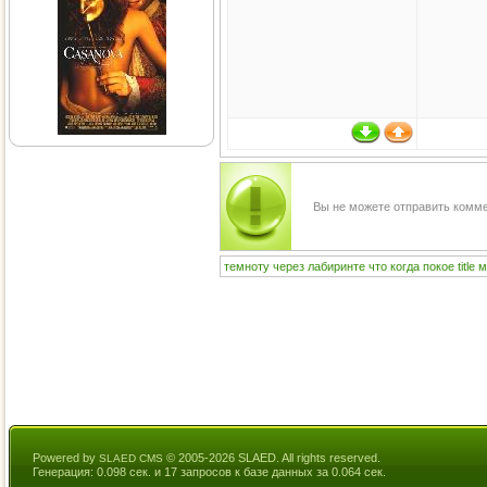
Вы не можете отправить комм
темноту
через
лабиринте
что
когда
покое
title
м
Powered by
© 2005-2026 SLAED. All rights reserved.
SLAED CMS
Генерация: 0.098 сек. и 17 запросов к базе данных за 0.064 сек.