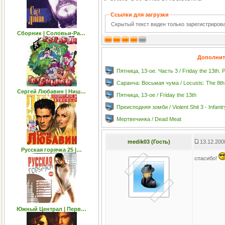
Ссылки для загрузки
Скрытый текст виден только зарегистриро
Сборник | Соловьи-Ра…
Дополнит
Пятница, 13-ое. Часть 3 / Friday the 13th. P
Саранча: Восьмая чума / Locusts: The 8th
Сергей Любавин | Ниш…
Пятница, 13-ое / Friday the 13th
Преисподняя зомби / Violent Shit 3 - Infant
Мертвечинка / Dead Meat
medik03 (Гость)
13.12.200
Русская горячка 25 |…
спасибо!
Южный Централ | Перв…