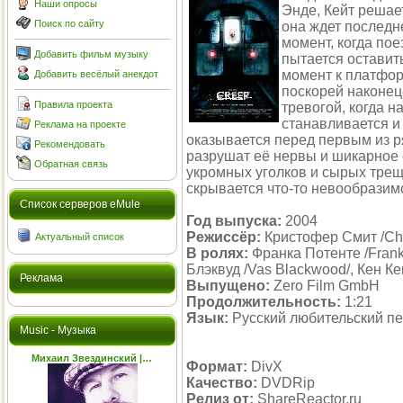
Наши опросы
Энде, Кейт решае
Поиск по сайту
она ждет последне
момент, когда пое
Добавить фильм музыку
пытается оставить
момент к платфор
Добавить весёлый анекдот
поскорей наконец
Правила проекта
тревогой, когда н
станавливается и 
Реклама на проекте
оказывается перед первым из р
Рекомендовать
разрушат её нервы и шикарное 
Обратная связь
укромных уголков и сырых трещ
скрывается что-то невообразимое
Cписок серверов eMule
Год выпуска:
2004
Режиссёр:
Кристофер Смит /Chr
Актуальный список
В ролях:
Франка Потенте /Franka
Блэквуд /Vas Blackwood/, Кен К
Реклама
Выпущено:
Zero Film GmbH
Продолжительность:
1:21
Язык:
Русский любительский п
Music - Музыка
Михаил Звездинский |…
Формат:
DivX
Качество:
DVDRip
Релиз от:
ShareReactor.ru