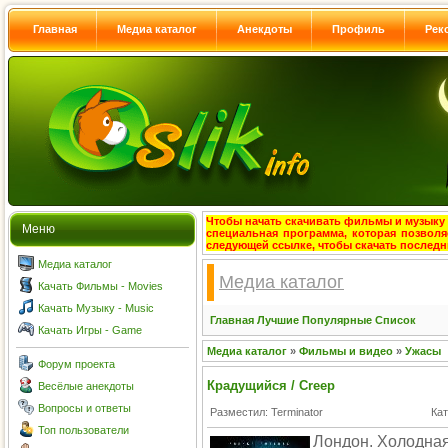
Главная
Медиа каталог
Анекдоты
Профиль
Рек
Чтобы начать скачивать фильмы и музыку с
Меню
специальная программа, которая позволя
следующей ссылке, чтобы скачать после
Медиа каталог
Медиа каталог
Качать Фильмы - Movies
Качать Музыку - Music
Главная
Лучшие
Популярные
Список
Качать Игры - Game
Медиа каталог
»
Фильмы и видео
»
Ужасы
Форум проекта
Крадущийся / Creep
Весёлые анекдоты
Вопросы и ответы
Разместил: Terminator
Ка
Топ пользователи
Лондон. Холодная