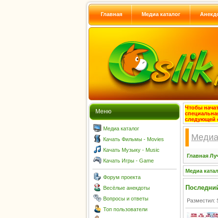
Главная
Медиа каталог
Анекд
Чтобы начат
Меню
специальна
следующей 
Медиа каталог
Медиа
Качать Фильмы - Movies
Качать Музыку - Music
Главная
Лу
Качать Игры - Game
Медиа ката
Форум проекта
Последний 
Весёлые анекдоты
Вопросы и ответы
Разместил: 
Топ пользователи