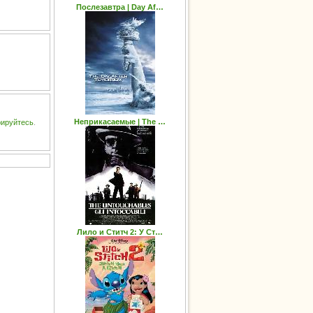
Послезавтра | Day Af…
Неприкасаемые | The …
рируйтесь
.
Лило и Ститч 2: У Ст…