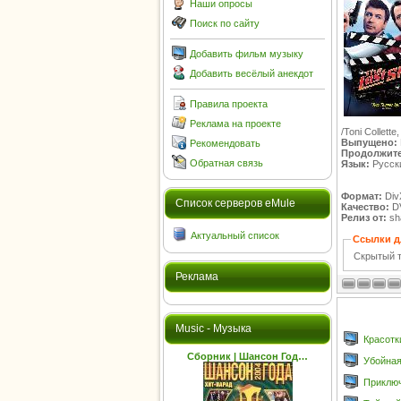
Наши опросы
Поиск по сайту
Добавить фильм музыку
Добавить весёлый анекдот
Правила проекта
Реклама на проекте
/Toni Collett
Выпущено:
Рекомендовать
Продолжите
Обратная связь
Язык:
Русск
Формат:
Div
Cписок серверов eMule
Качество:
D
Релиз от:
sha
Актуальный список
Ссылки д
Скрытый т
Реклама
Music - Музыка
Красотк
Сборник | Шансон Год…
Убойная
Приключ