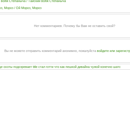
 вояж Степаныча / Тайский вояж Степаныча
з, Мороз / Oй Мороз, Мороз
Нет комментариев. Почему бы Вам не оставить свой?
Вы не можете отправить комментарий анонимно, пожалуйста
войдите или зарегист
ще
охоты
подозревает
title
стал
готти
что
как
пешкой
дивайна
чужой
конечно
шатс