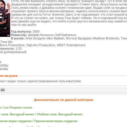
Готти. Но как выманить хитрого лиса, за версту чующего засаду? Тут в поле зр
федералов попадает незадачливый сценарист Стивен Шатс, безуспешно пыт
стать режиссером, и Дивайна осеняет гениальная идея. Выдав себя за продюсе
открывает проекту Шатса финансирование, надеясь использовать съемки фил
прикрытие для охоты Готти. Конечно, Шатс и не подозревает, что стал пешкой в
И что он станет не нужен, как только Гош будет пойман. Но и подпавший под в
кино Дивайн еще не ведает, что войти в роль крутого киномагната ему окажетс
чем из нее выйти
Год выпуска:
2004
Режиссёр:
Джефф Натансон /Jeff Nathanson
В ролях:
Алек Болдуин /Alec Baldwin, Мэттью Бродерик /Matthew Broderick, Тон
e, Тони Ше
Burro Productions, High Arc Productions, MBST Entertainment
льность:
1:33
ий дублированный
X
VDRip
relita
ля загрузки
екст виден только зарегистрированным пользователям.
Дополнительно по данной категории
и / Les Poupees russes
 сила- Выгодный жених / Убойная сила- Выгодный жених
ения верки сердючки / Приключения верки сердючки