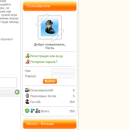
ения
ающийся
Пользователи
ра, он
ьма как
 чужой игре.
лияние магии
я куда проще,
и Коллетт
Добро пожаловать,
Гость
Регистрация или вход
Потеряли пароль?
Ник:
Пароль:
Пользователей:
0
Поисковых ботов:
5
Гостей:
354
Всего:
359
Movies - Фильмы