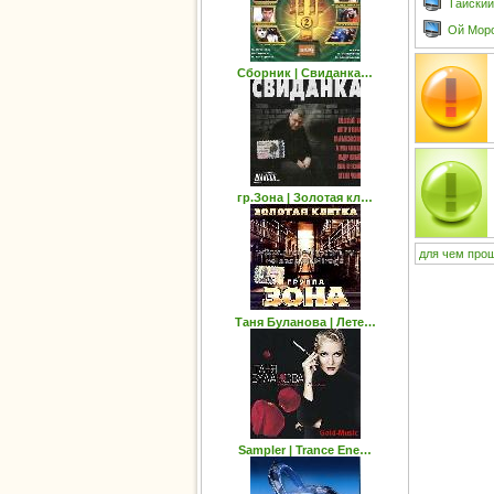
Тайский
Oй Моро
Сборник | Свиданка…
гр.Зона | Золотая кл…
для
чем
про
Таня Буланова | Лете…
Sampler | Trance Ene…