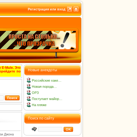
Регистрация или вход
 E-Mule. Это
Новые анекдоты
ерейдите по
Российские хаке…
Новая порода…
ОРЗ
Поступает майор…
На пляже
Поиск по сайту
ози Джона