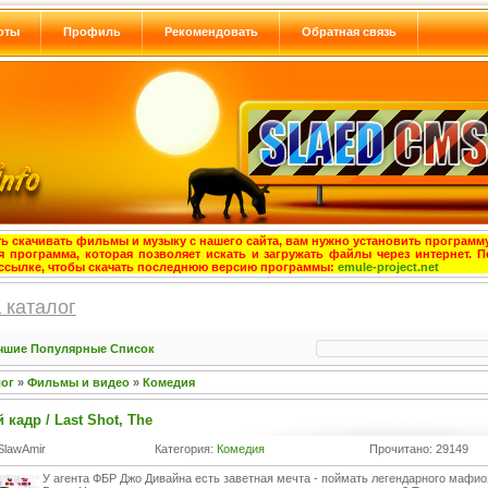
оты
Профиль
Рекомендовать
Обратная связь
ь скачивать фильмы и музыку с нашего сайта, вам нужно установить программу
я программа, которая позволяет искать и загружать файлы через интернет. П
ссылке, чтобы скачать последнюю версию программы:
emule-project.net
 каталог
чшие
Популярные
Список
лог
»
Фильмы и видео
»
Комедия
кадр / Last Shot, The
SlawAmir
Категория:
Комедия
Прочитано: 29149
У агента ФБР Джо Дивайна есть заветная мечта - поймать легендарного мафи