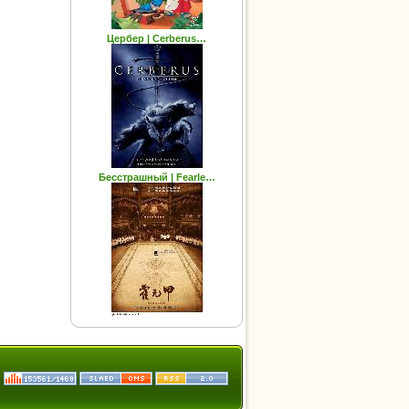
Цербер | Cerberus…
Бесстрашный | Fearle…