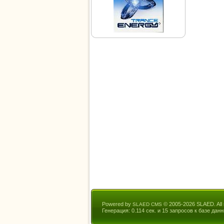
Powered by
© 2005-2026 SLAED. All r
SLAED CMS
Генерация: 0.114 сек. и 15 запросов к базе данн