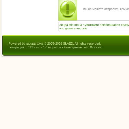
Вы не можете отправить комм
линда
title
шона
чувствами
влюбившаяся
сраз
что
дэвиса
частью
Powered by
© 2005-2026 SLAED. All rights reserved.
SLAED CMS
Генерация: 0.113 сек. и 17 запросов к базе данных за 0.079 сек.