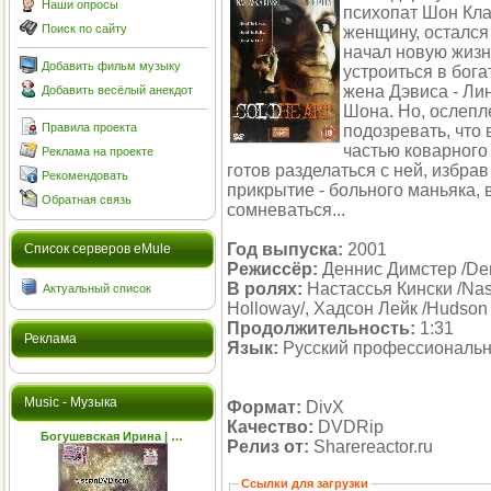
Наши опросы
психопат Шон Кла
Поиск по сайту
женщину, остался 
начал новую жизн
Добавить фильм музыку
устроиться в бог
жена Дэвиса - Ли
Добавить весёлый анекдот
Шона. Но, ослепл
Правила проекта
подозревать, что
частью коварного
Реклама на проекте
готов разделаться с ней, избра
Рекомендовать
прикрытие - больного маньяка, 
Обратная связь
сомневаться...
Год выпуска:
2001
Cписок серверов eMule
Режиссёр:
Деннис Димстер /Den
В ролях:
Настассья Кински /Nas
Актуальный список
Holloway/, Хадсон Лейк /Hudson
Продолжительность:
1:31
Реклама
Язык:
Русский профессиональ
Music - Музыка
Формат:
DivX
Качество:
DVDRip
Богушевская Ирина | …
Релиз от:
Sharereactor.ru
Ссылки для загрузки