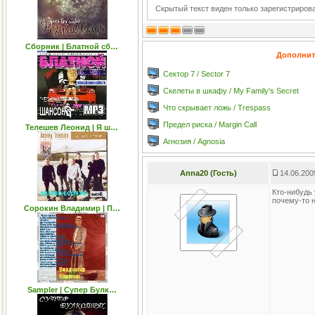
Скрытый текст виден только зарегистриро
Сборник | Блатной сб…
Дополнит
Сектор 7 / Sector 7
Скелеты в шкафу / My Family's Secret
Что скрывает ложь / Trespass
Предел риска / Margin Call
Телешев Леонид | Я ш…
Агнозия / Agnosia
Anna20 (Гость)
14.06.200
Кто-нибудь
почему-то 
Сорокин Владимир | П…
Sampler | Cупер Булк…