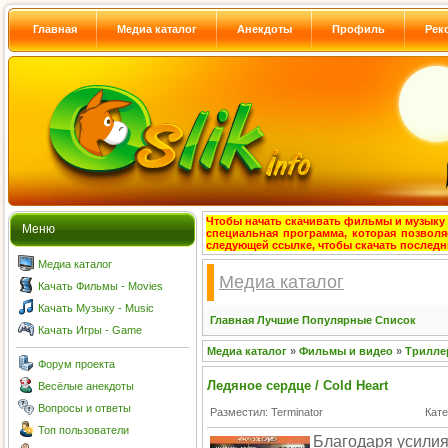
Главная
Медиа каталог
Анекдоты
Профиль
Рек
Чтобы начать скачивать фильмы и музыку с
Меню
специальная программа, которая позволя
следующей ссылке, чтобы скачать после
Медиа каталог
Медиа каталог
Качать Фильмы - Movies
Качать Музыку - Music
Главная
Лучшие
Популярные
Список
Качать Игры - Game
Медиа каталог
»
Фильмы и видео
»
Трилле
Форум проекта
Ледяное сердце / Cold Heart
Весёлые анекдоты
Вопросы и ответы
Разместил: Terminator
Кате
Топ пользователи
Благодаря усилия