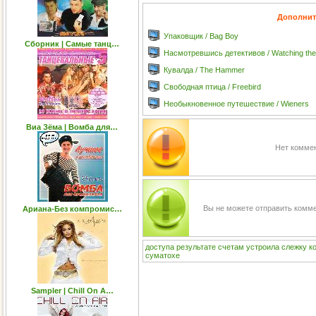
Дополнит
Упаковщик / Bag Boy
Сборник | Самые танц…
Насмотревшись детективов / Watching the
Кувалда / The Hammer
Свободная птица / Freebird
Необыкновенное путешествие / Wieners
Виа Зёма | Вомба для…
Нет коммен
Вы не можете отправить комм
Ариана-Без компромис…
доступа
результате
счетам
устроила
слежку
к
суматохе
Sampler | Chill On A…