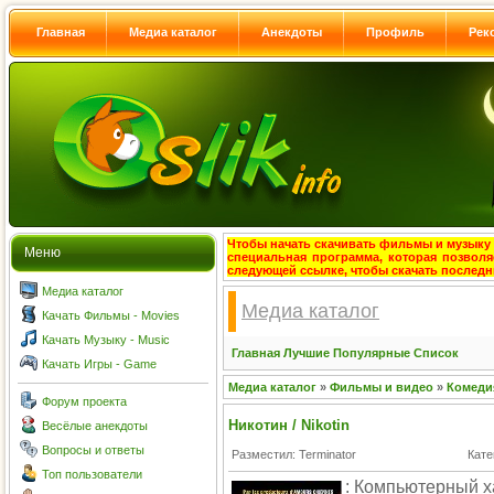
Главная
Медиа каталог
Анекдоты
Профиль
Рек
Чтобы начать скачивать фильмы и музыку с
Меню
специальная программа, которая позволя
следующей ссылке, чтобы скачать после
Медиа каталог
Медиа каталог
Качать Фильмы - Movies
Качать Музыку - Music
Главная
Лучшие
Популярные
Список
Качать Игры - Game
Медиа каталог
»
Фильмы и видео
»
Комеди
Форум проекта
Никотин / Nikotin
Весёлые анекдоты
Вопросы и ответы
Разместил: Terminator
Кате
Топ пользователи
: Компьютерный х