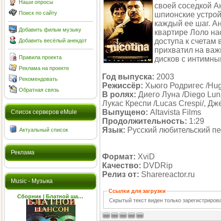
Наши опросы
своей соседкой Ан
Поиск по сайту
шпионские устрой
каждый ее шаг. А
Добавить фильм музыку
квартире Лоло на
доступа к счетам
Добавить весёлый анекдот
прихватил на важ
Правила проекта
дисков с интимным
Реклама на проекте
Год выпуска:
2003
Рекомендовать
Режиссёр:
Хьюго Родригес /Hug
Обратная связь
В ролях:
Диего Луна /Diego Luna
Лукас Креспи /Lucas Crespi/, Дж
Выпущено:
Altavista Films
Cписок серверов eMule
Продолжительность:
1:29
Язык:
Русский любительский п
Актуальный список
Реклама
Формат:
XviD
Качество:
DVDRip
Релиз от:
Sharereactor.ru
Music - Музыка
Ссылки для загрузки
Сборник | Блатной ша…
Скрытый текст виден только зарегистриро